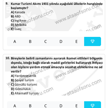
A
B
C
D
E
A
B
C
D
E