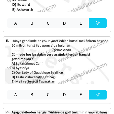
A
B
C
D
E
A
B
C
D
E