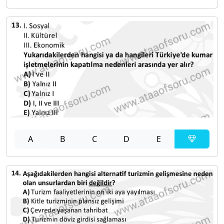
A
B
C
D
E