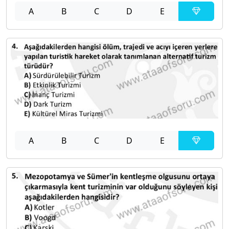
A
B
C
D
E
A
B
C
D
E