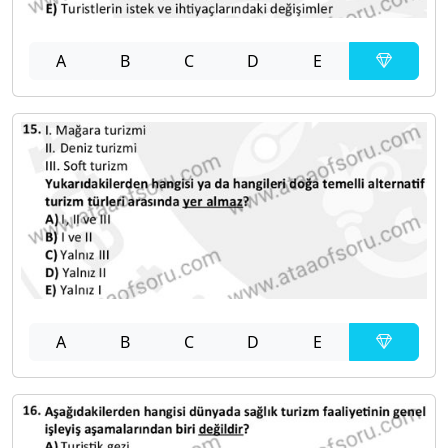
A
B
C
D
E
A
B
C
D
E