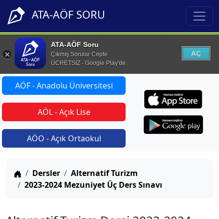
ATA-AÖF SORU
ATA-AÖF Soru
AÇ
Çıkmış Sorular Cepte
ÜCRETSİZ - Google Play'de
AÖF - Anadolu Üniversitesi
AÖL - Açık Lise
AÖO - Açık Ortaokul
Anasayfa
Dersler
Alternatif Turizm
2023-2024 Mezuniyet Üç Ders Sınavı