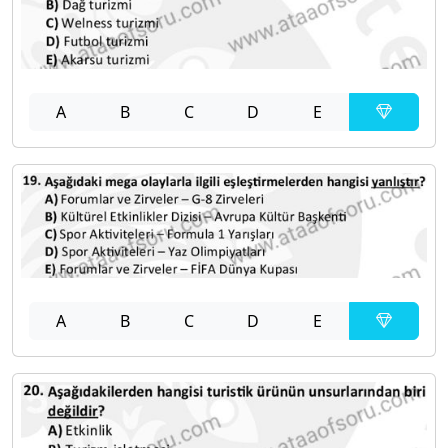
A
B
C
D
E
A
B
C
D
E