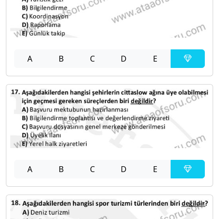
A
B
C
D
E
A
B
C
D
E