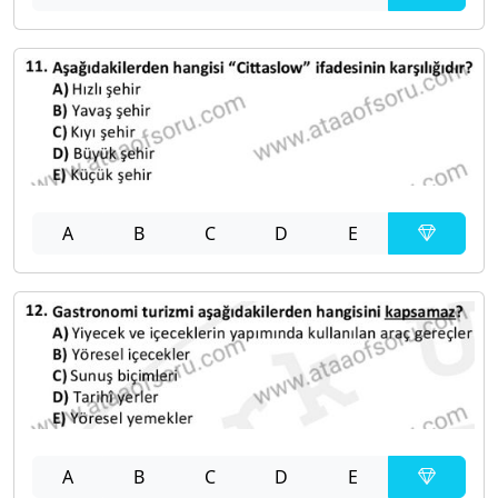
A
B
C
D
E
A
B
C
D
E