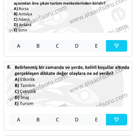
A
B
C
D
E
A
B
C
D
E