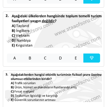
A
B
C
D
E