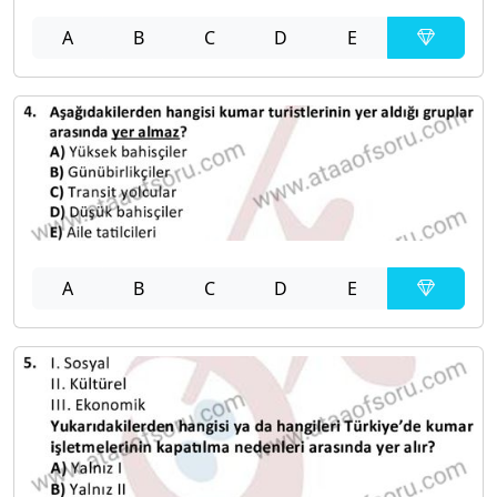
A
B
C
D
E
A
B
C
D
E