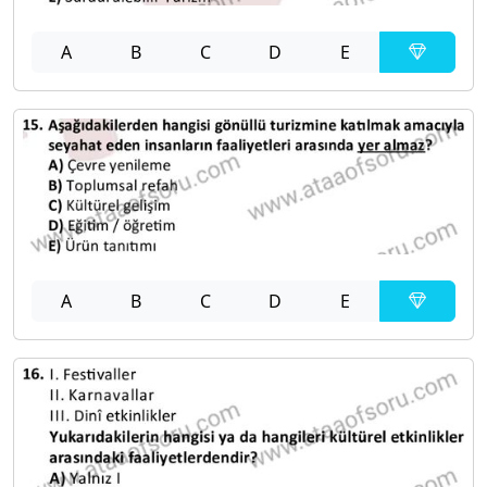
A
B
C
D
E
A
B
C
D
E