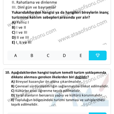
A
B
C
D
E