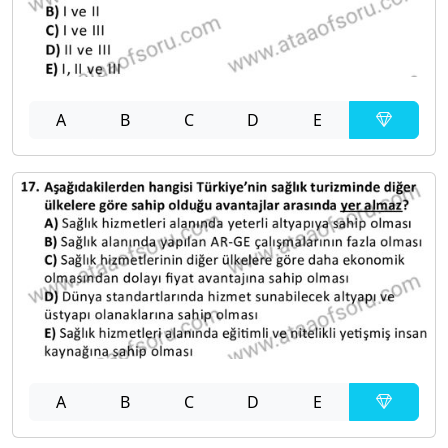
A
B
C
D
E
A
B
C
D
E