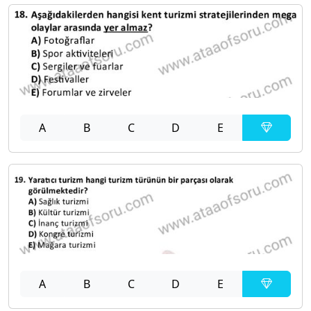
A
B
C
D
E
A
B
C
D
E