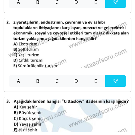
A
B
C
D
E
A
B
C
D
E