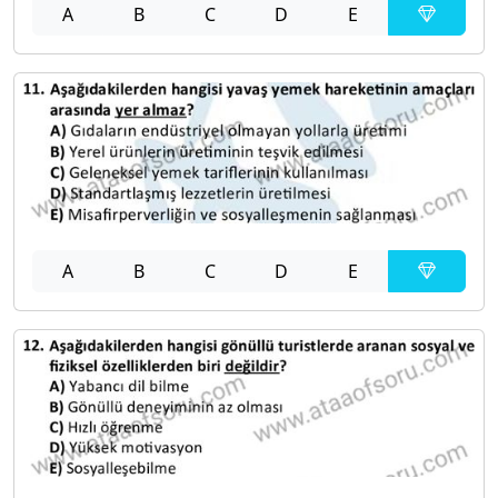
A
B
C
D
E
A
B
C
D
E