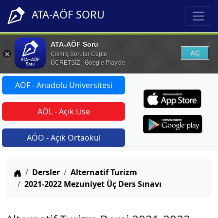
ATA-AÖF SORU
ATA-AÖF Soru
AÇ
Çıkmış Sorular Cepte
ÜCRETSİZ - Google Play'de
AÖF - Anadolu Üniversitesi
AÖL - Açık Lise
AÖO - Açık Ortaokul
Anasayfa
Dersler
Alternatif Turizm
2021-2022 Mezuniyet Üç Ders Sınavı