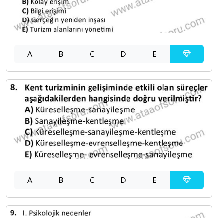
A
B
C
D
E
A
B
C
D
E