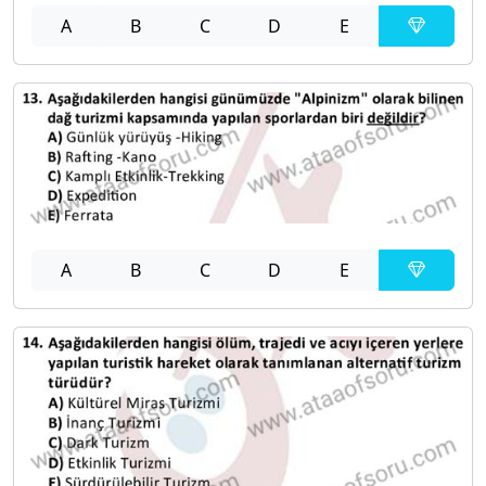
A
B
C
D
E
A
B
C
D
E