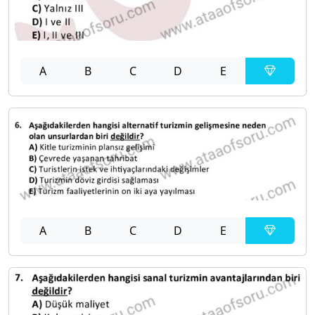
A
B
C
D
E
A
B
C
D
E