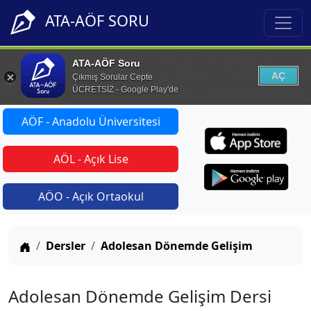
ATA-AÖF SORU
ATA-AÖF Soru
AÇ
Çıkmış Sorular Cepte
ÜCRETSİZ - Google Play'de
AÖF - Anadolu Üniversitesi
AÖL - Açık Lise
AÖO - Açık Ortaokul
Anasayfa
Dersler
Adolesan Dönemde Gelişim
Adolesan Dönemde Gelişim Dersi