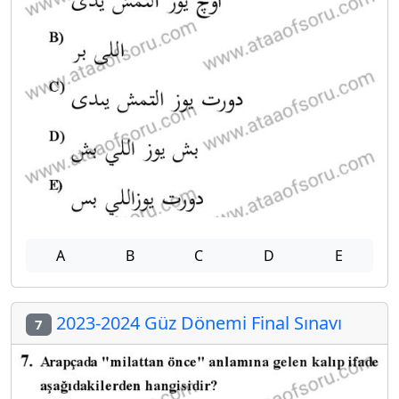
A
B
C
D
E
2023-2024 Güz Dönemi Final Sınavı
7