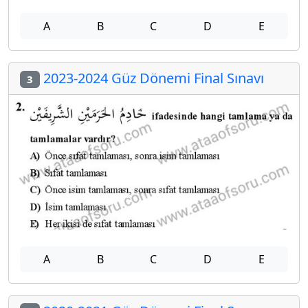
A
B
C
D
E
2023-2024 Güz Dönemi Final Sınavı
3
A
B
C
D
E