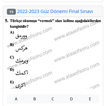
2022-2023 Güz Dönemi Final Sınavı
15
A
B
C
D
E