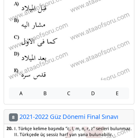
A
B
C
D
E
2021-2022 Güz Dönemi Final Sınavı
8