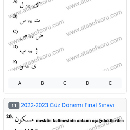
A
B
C
D
E
2022-2023 Güz Dönemi Final Sınavı
11