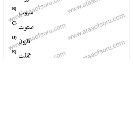
A
B
C
D
E
2022-2023 Güz Dönemi Final Sınavı
19