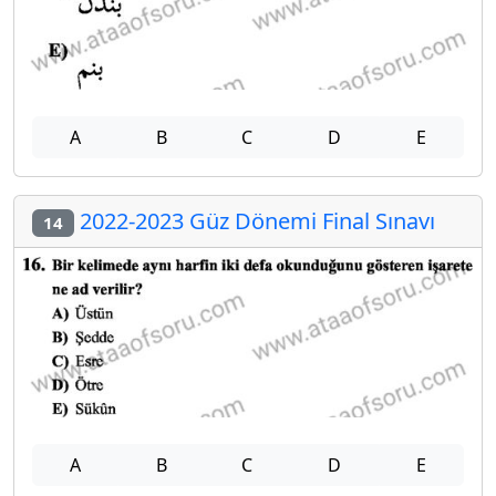
A
B
C
D
E
2022-2023 Güz Dönemi Final Sınavı
14
A
B
C
D
E