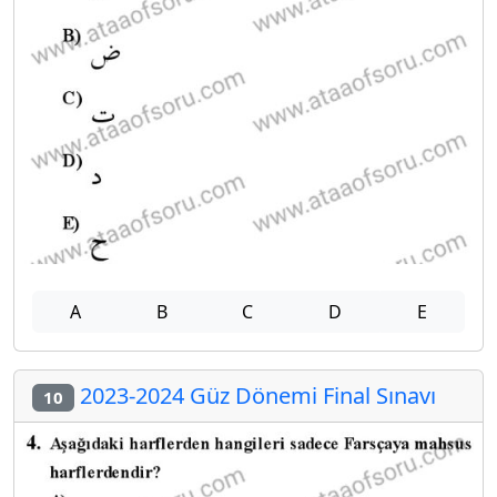
A
B
C
D
E
2023-2024 Güz Dönemi Final Sınavı
10