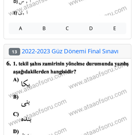
A
B
C
D
E
2022-2023 Güz Dönemi Final Sınavı
13