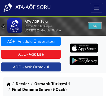
ATA-AÖF SORU
ATA-AÖF Soru
AÇ
Çıkmış Sorular Cepte
ÜCRETSİZ - Google Play'de
AÖF - Anadolu Üniversitesi
AÖL - Açık Lise
AÖO - Açık Ortaokul
Anasayfa
Dersler
Osmanlı Türkçesi 1
Final Deneme Sınavı (9 Ocak)