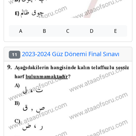
A
B
C
D
E
2023-2024 Güz Dönemi Final Sınavı
11