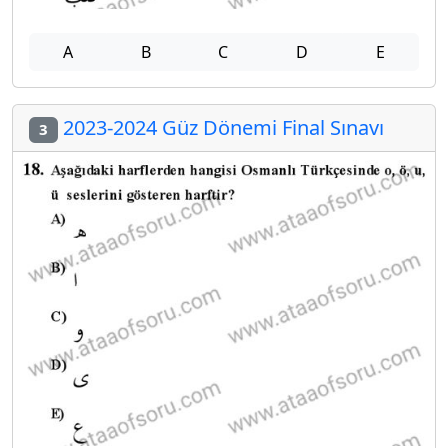
A
B
C
D
E
2023-2024 Güz Dönemi Final Sınavı
3