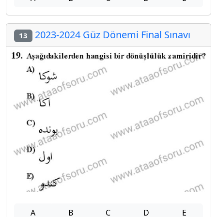
2023-2024 Güz Dönemi Final Sınavı
13
A
B
C
D
E