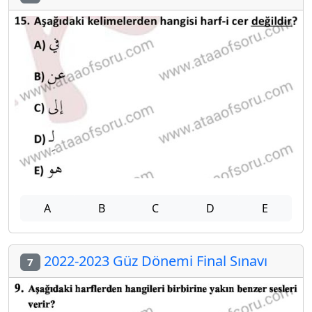
A
B
C
D
E
2022-2023 Güz Dönemi Final Sınavı
7