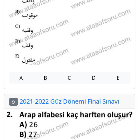
A
B
C
D
E
2021-2022 Güz Dönemi Final Sınavı
9