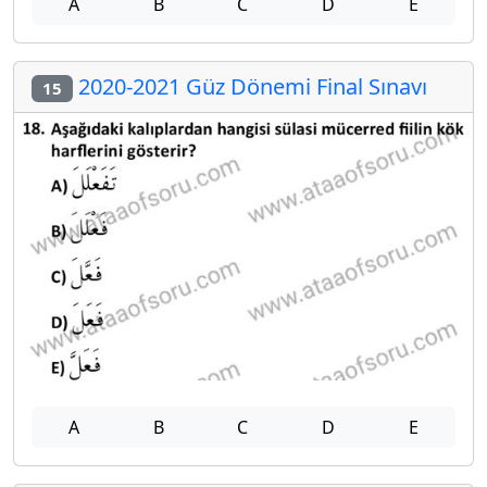
A
B
C
D
E
2020-2021 Güz Dönemi Final Sınavı
15
A
B
C
D
E