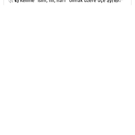
A
B
C
D
E
2022-2023 Güz Dönemi Final Sınavı
20