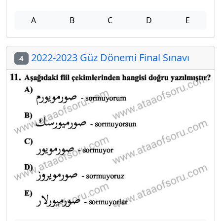
A
B
C
D
E
2022-2023 Güz Dönemi Final Sınavı
4