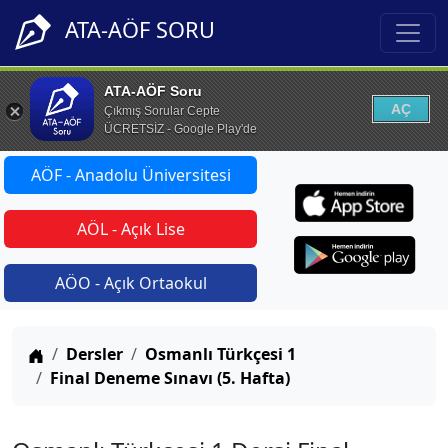
ATA-AÖF SORU
ATA-AÖF Soru
AÇ
Çıkmış Sorular Cepte
ÜCRETSİZ - Google Play'de
AÖF - Anadolu Üniversitesi
AÖL - Açık Lise
AÖO - Açık Ortaokul
Anasayfa
Dersler
Osmanlı Türkçesi 1
Final Deneme Sınavı (5. Hafta)