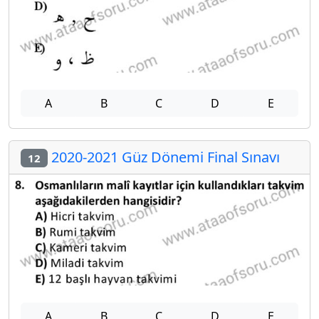
A
B
C
D
E
2020-2021 Güz Dönemi Final Sınavı
12
A
B
C
D
E