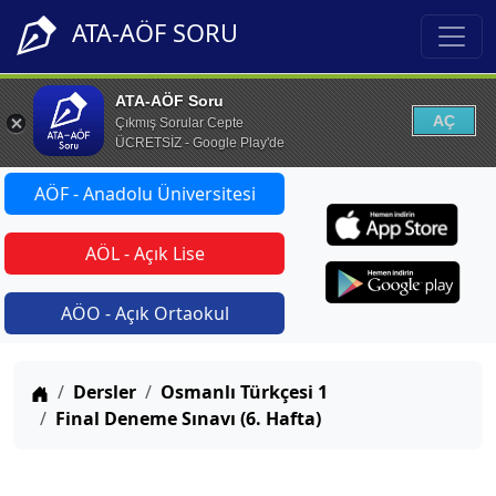
ATA-AÖF SORU
ATA-AÖF Soru
AÇ
Çıkmış Sorular Cepte
ÜCRETSİZ - Google Play'de
AÖF - Anadolu Üniversitesi
AÖL - Açık Lise
AÖO - Açık Ortaokul
Anasayfa
Dersler
Osmanlı Türkçesi 1
Final Deneme Sınavı (6. Hafta)