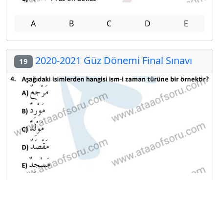
A
B
C
D
E
2020-2021 Güz Dönemi Final Sınavı
19
A
B
C
D
E