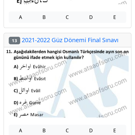
A
B
C
D
E
2021-2022 Güz Dönemi Final Sınavı
13
A
B
C
D
E