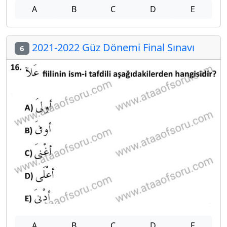
A
B
C
D
E
2021-2022 Güz Dönemi Final Sınavı
6
A
B
C
D
E