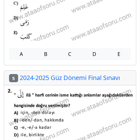
A
B
C
D
E
2024-2025 Güz Dönemi Final Sınavı
5