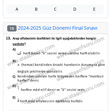
A
B
C
D
E
2024-2025 Güz Dönemi Final Sınavı
15