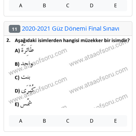
A
B
C
D
E
2020-2021 Güz Dönemi Final Sınavı
11
A
B
C
D
E