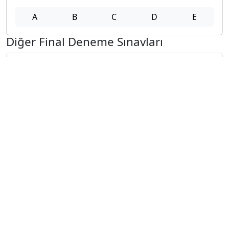
A
B
C
D
E
Diğer Final Deneme Sınavları
2025-2026 9 Ocak
2025-2026 8 Ocak
2025-2026 7 Ocak
2025-2026 6 Ocak
2025-2026 5 Ocak
2025-2026 29 Aralık
2025-2026 22 Aralık
2025-2026 15 Aralık