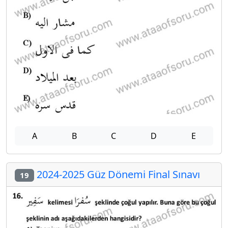
A
B
C
D
E
2024-2025 Güz Dönemi Final Sınavı
19