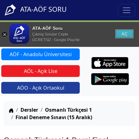
ATA-AÖF SORU
ATA-AÖF Soru
AÇ
Çıkmış Sorular Cepte
ÜCRETSİZ - Google Play'de
AÖF - Anadolu Üniversitesi
AÖL - Açık Lise
AÖO - Açık Ortaokul
Anasayfa
Dersler
Osmanlı Türkçesi 1
Final Deneme Sınavı (15 Aralık)