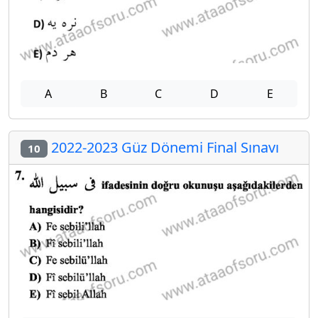
A
B
C
D
E
2022-2023 Güz Dönemi Final Sınavı
10