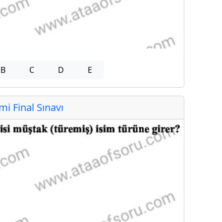
B
C
D
E
 Final Sınavı