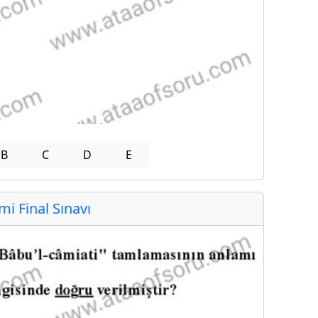
B
C
D
E
 Final Sınavı