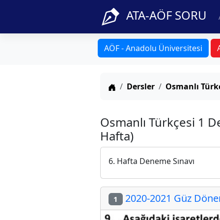
ATA-AÖF SORU
AÖF - Anadolu Üniversitesi
Anasayfa
Dersler
Osmanlı Türkç
Osmanlı Türkçesi 1 De
Hafta)
6. Hafta Deneme Sınavı
2020-2021 Güz Dönemi
1