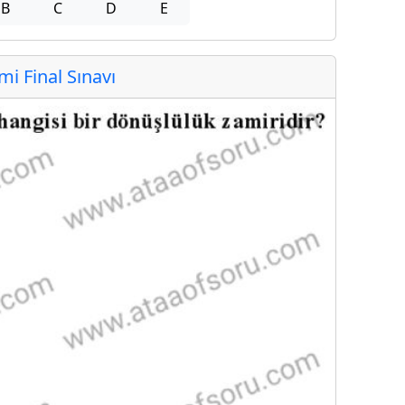
B
C
D
E
 Final Sınavı