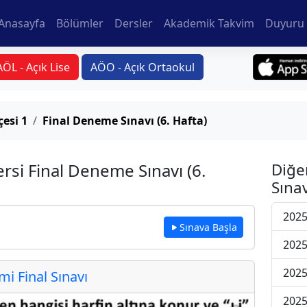
Anasayfa
Bölümler
Dersler
Akademik Takvim
Duyuru 
AÖL - Açık Lise
AÖO - Açık Ortaokul
esi 1
Final Deneme Sınavı (6. Hafta)
rsi Final Deneme Sınavı (6.
Diğe
Sınav
2025
Sınava Başla
2025
2025
 Final Sınavı
2025