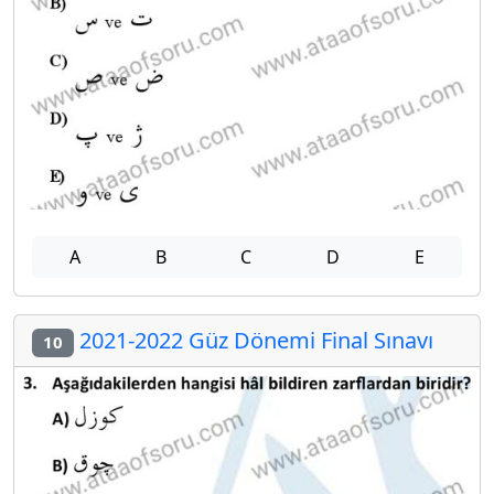
A
B
C
D
E
2021-2022 Güz Dönemi Final Sınavı
10