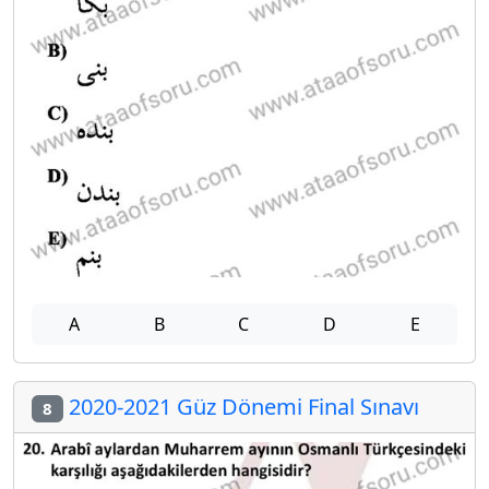
A
B
C
D
E
2020-2021 Güz Dönemi Final Sınavı
8