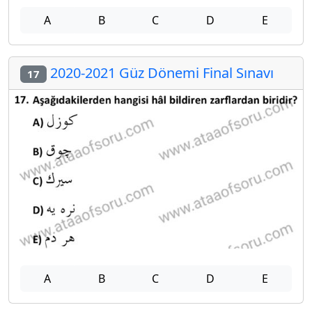
A
B
C
D
E
2020-2021 Güz Dönemi Final Sınavı
17
A
B
C
D
E