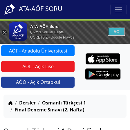
ATA-AÖF SORU
ATA-AÖF Soru
AÇ
Çıkmış Sorular Cepte
ÜCRETSİZ - Google Play'de
AÖF - Anadolu Üniversitesi
AÖL - Açık Lise
AÖO - Açık Ortaokul
Anasayfa
Dersler
Osmanlı Türkçesi 1
Final Deneme Sınavı (2. Hafta)