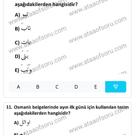
A
B
C
D
E