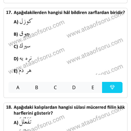
A
B
C
D
E