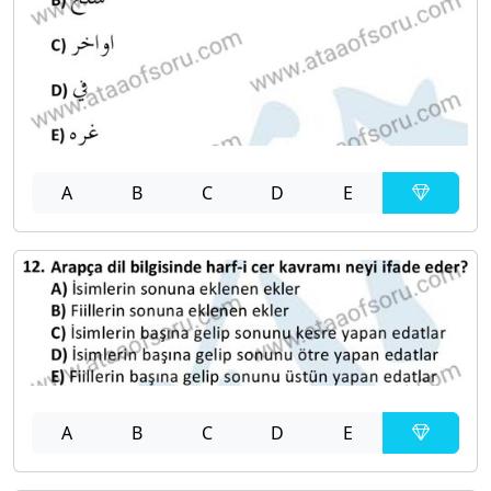
A
B
C
D
E
A
B
C
D
E