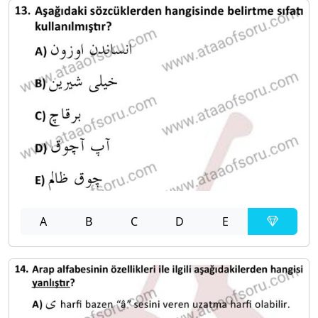
A
B
C
D
E