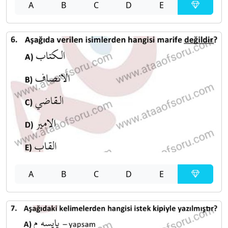
A
B
C
D
E
A
B
C
D
E