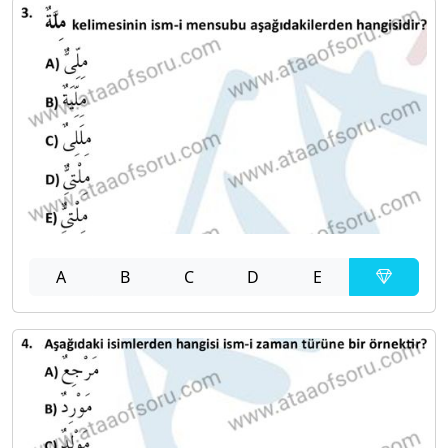
A
B
C
D
E