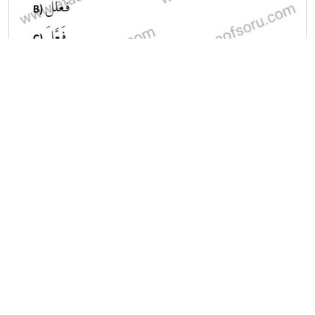
A
B
C
D
E