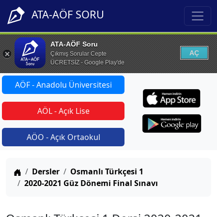
ATA-AÖF SORU
ATA-AÖF Soru
AÇ
Çıkmış Sorular Cepte
ÜCRETSİZ - Google Play'de
AÖF - Anadolu Üniversitesi
AÖL - Açık Lise
AÖO - Açık Ortaokul
Anasayfa
Dersler
Osmanlı Türkçesi 1
2020-2021 Güz Dönemi Final Sınavı