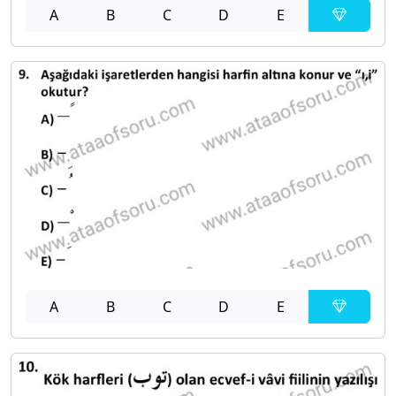
A
B
C
D
E
A
B
C
D
E