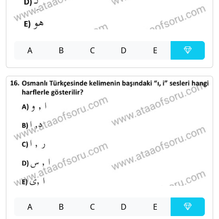
A
B
C
D
E
A
B
C
D
E