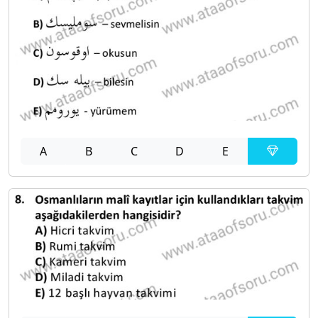
A
B
C
D
E