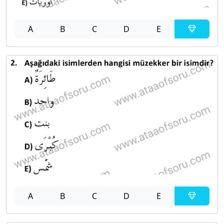
A
B
C
D
E
A
B
C
D
E