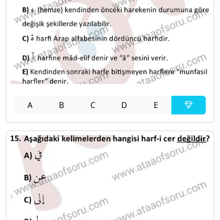
A
B
C
D
E