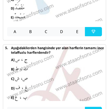
A
B
C
D
E