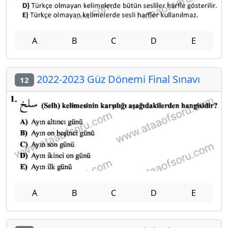
A
B
C
D
E
2022-2023 Güz Dönemi Final Sınavı
12
A
B
C
D
E