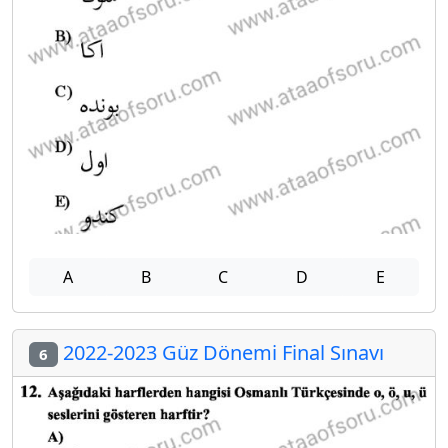
A
B
C
D
E
2022-2023 Güz Dönemi Final Sınavı
6