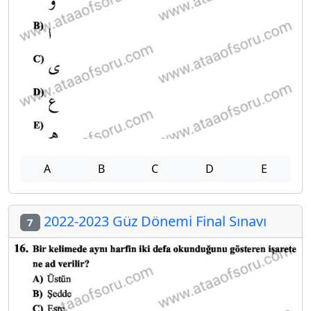
A
B
C
D
E
2022-2023 Güz Dönemi Final Sınavı
7