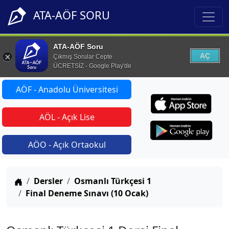
ATA-AÖF SORU
ATA-AÖF Soru
AÇ
Çıkmış Sorular Cepte
ÜCRETSİZ - Google Play'de
AÖF - Anadolu Üniversitesi
AÖL - Açık Lise
AÖO - Açık Ortaokul
Anasayfa
Dersler
Osmanlı Türkçesi 1
Final Deneme Sınavı (10 Ocak)