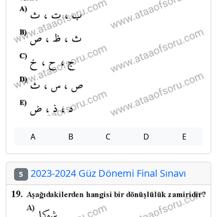
A
B
C
D
E
2023-2024 Güz Dönemi Final Sınavı
5