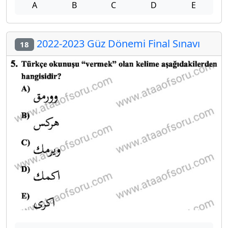
A
B
C
D
E
2022-2023 Güz Dönemi Final Sınavı
18