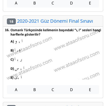
A
B
C
D
E
2020-2021 Güz Dönemi Final Sınavı
18
A
B
C
D
E