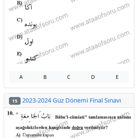
A
B
C
D
E
2023-2024 Güz Dönemi Final Sınavı
15