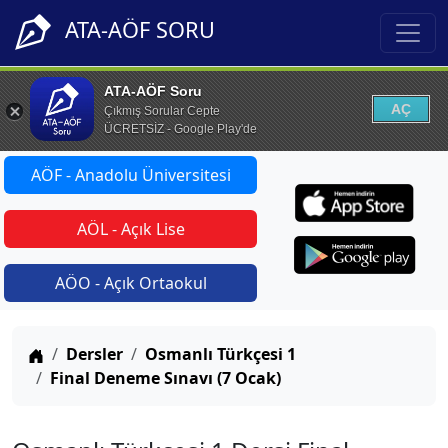
ATA-AÖF SORU
ATA-AÖF Soru
AÇ
Çıkmış Sorular Cepte
ÜCRETSİZ - Google Play'de
AÖF - Anadolu Üniversitesi
AÖL - Açık Lise
AÖO - Açık Ortaokul
Anasayfa
Dersler
Osmanlı Türkçesi 1
Final Deneme Sınavı (7 Ocak)