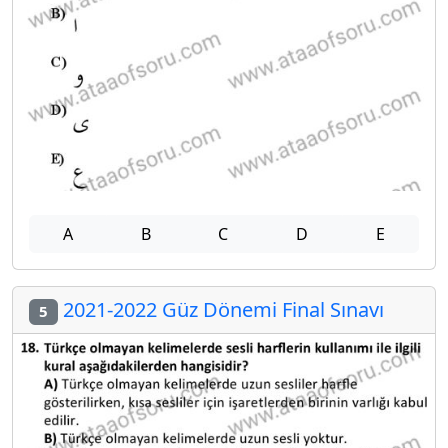
A
B
C
D
E
2021-2022 Güz Dönemi Final Sınavı
5