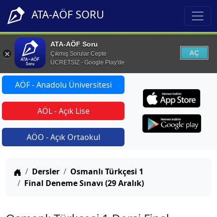
ATA-AÖF SORU
ATA-AÖF Soru
AÇ
Çıkmış Sorular Cepte
ÜCRETSİZ - Google Play'de
AÖF - Anadolu Üniversitesi
AÖL - Açık Lise
AÖO - Açık Ortaokul
Anasayfa
Dersler
Osmanlı Türkçesi 1
Final Deneme Sınavı (29 Aralık)