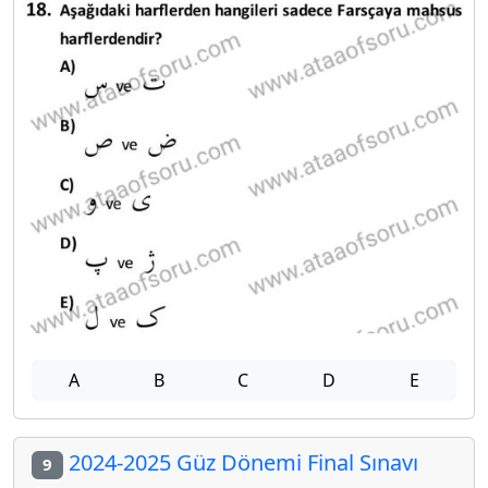
A
B
C
D
E
2024-2025 Güz Dönemi Final Sınavı
9