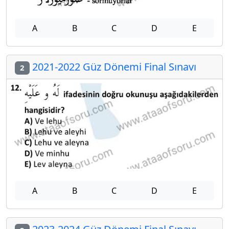
A
B
C
D
E
2021-2022 Güz Dönemi Final Sınavı
2
A
B
C
D
E