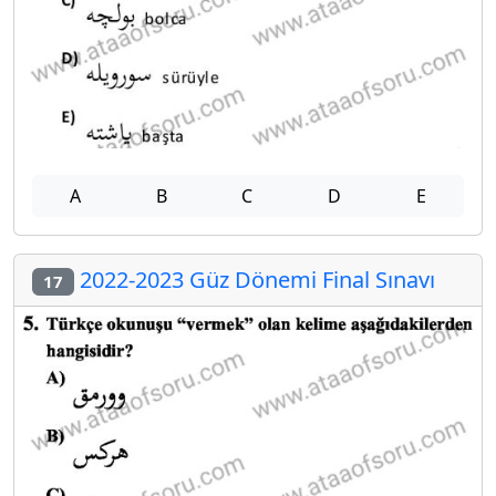
A
B
C
D
E
2022-2023 Güz Dönemi Final Sınavı
17