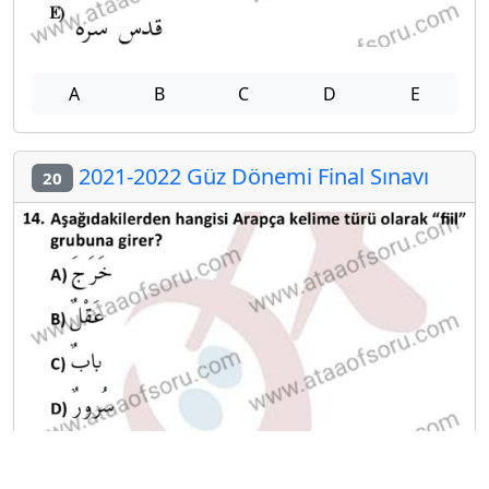
A
B
C
D
E
2021-2022 Güz Dönemi Final Sınavı
20