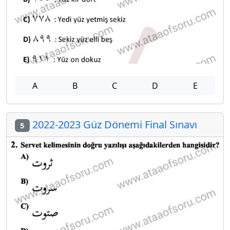
A
B
C
D
E
2022-2023 Güz Dönemi Final Sınavı
5