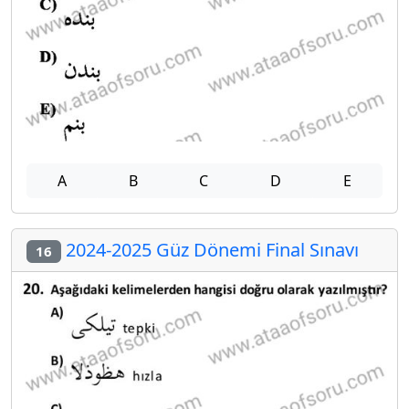
A
B
C
D
E
2024-2025 Güz Dönemi Final Sınavı
16