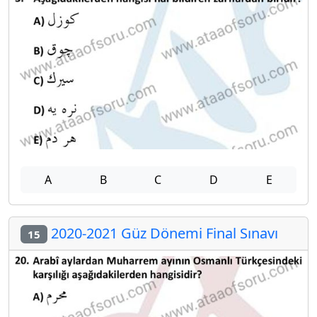
A
B
C
D
E
2020-2021 Güz Dönemi Final Sınavı
15