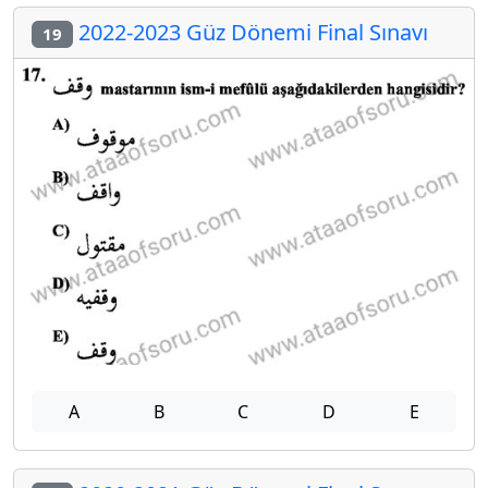
2022-2023 Güz Dönemi Final Sınavı
19
A
B
C
D
E