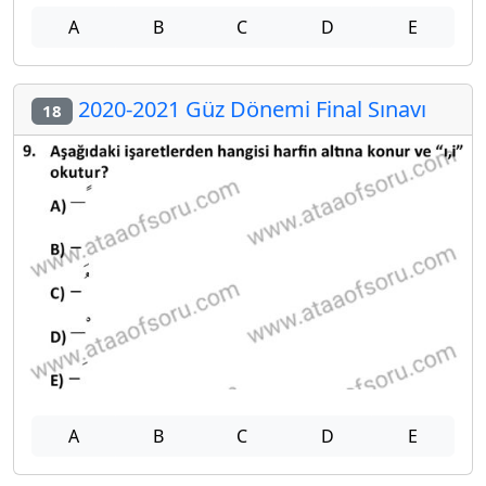
A
B
C
D
E
2020-2021 Güz Dönemi Final Sınavı
18
A
B
C
D
E