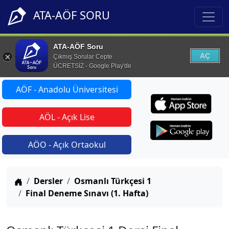
ATA-AÖF SORU
ATA-AÖF Soru
AÇ
Çıkmış Sorular Cepte
ÜCRETSİZ - Google Play'de
AÖF - Anadolu Üniversitesi
AÖL - Açık Lise
AÖO - Açık Ortaokul
Anasayfa
Dersler
Osmanlı Türkçesi 1
Final Deneme Sınavı (1. Hafta)