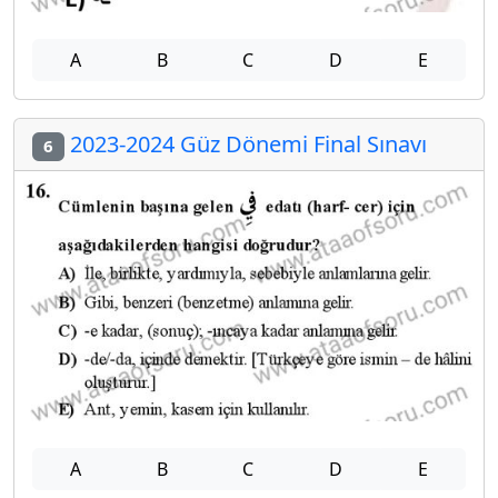
A
B
C
D
E
2023-2024 Güz Dönemi Final Sınavı
6
A
B
C
D
E