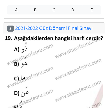
A
B
C
D
E
2021-2022 Güz Dönemi Final Sınavı
5