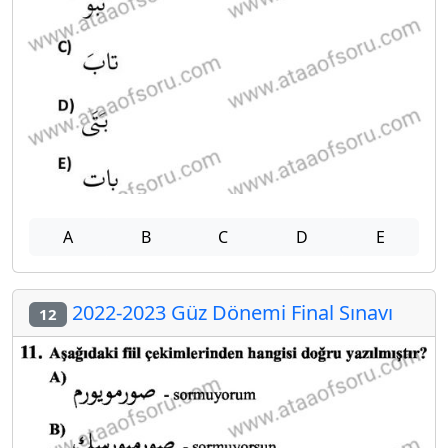
A
B
C
D
E
2022-2023 Güz Dönemi Final Sınavı
12