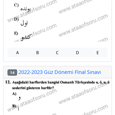
A
B
C
D
E
2022-2023 Güz Dönemi Final Sınavı
14