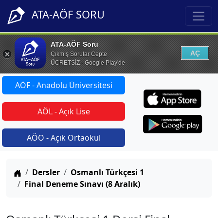
ATA-AÖF SORU
ATA-AÖF Soru
AÇ
Çıkmış Sorular Cepte
ÜCRETSİZ - Google Play'de
AÖF - Anadolu Üniversitesi
AÖL - Açık Lise
AÖO - Açık Ortaokul
Anasayfa
Dersler
Osmanlı Türkçesi 1
Final Deneme Sınavı (8 Aralık)