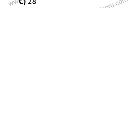
A
B
C
D
E
2020-2021 Güz Dönemi Final Sınavı
20