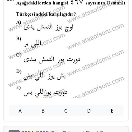
A
B
C
D
E