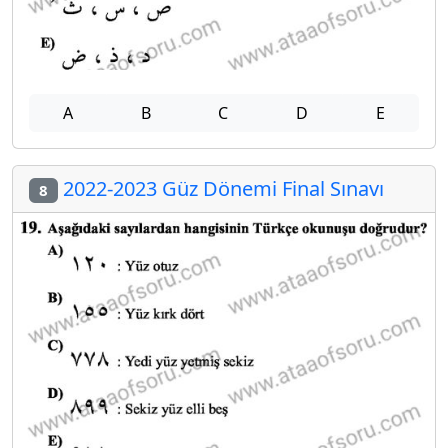
A
B
C
D
E
2022-2023 Güz Dönemi Final Sınavı
8