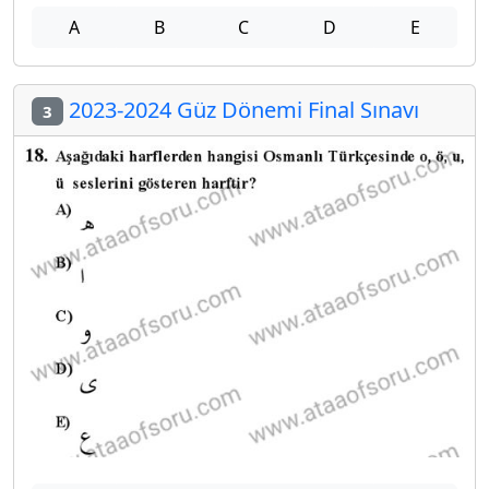
A
B
C
D
E
2023-2024 Güz Dönemi Final Sınavı
3