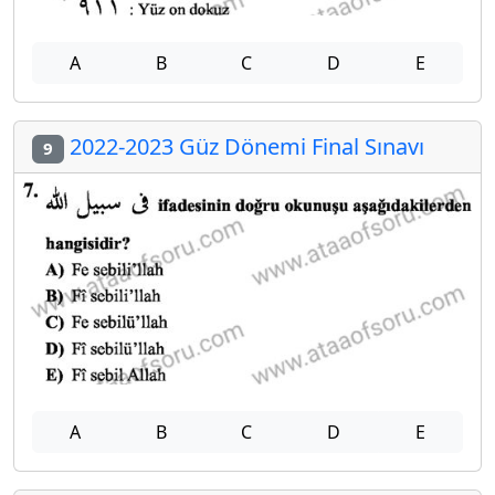
A
B
C
D
E
2022-2023 Güz Dönemi Final Sınavı
9
A
B
C
D
E