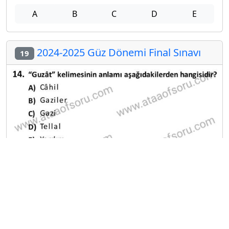
A
B
C
D
E
2024-2025 Güz Dönemi Final Sınavı
19
A
B
C
D
E
2023-2024 Güz Dönemi Final Sınavı
20