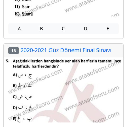
A
B
C
D
E
2020-2021 Güz Dönemi Final Sınavı
18