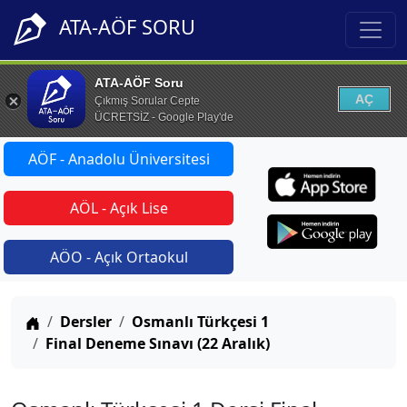
ATA-AÖF SORU
ATA-AÖF Soru
AÇ
Çıkmış Sorular Cepte
ÜCRETSİZ - Google Play'de
AÖF - Anadolu Üniversitesi
AÖL - Açık Lise
AÖO - Açık Ortaokul
Anasayfa
Dersler
Osmanlı Türkçesi 1
Final Deneme Sınavı (22 Aralık)