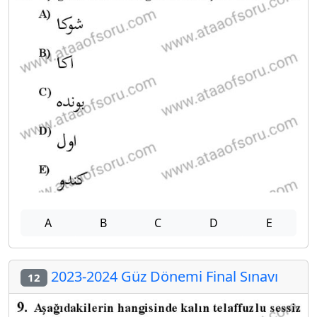
A
B
C
D
E
2023-2024 Güz Dönemi Final Sınavı
12