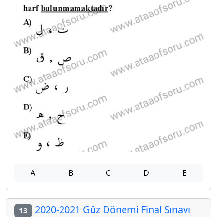
A
B
C
D
E
2020-2021 Güz Dönemi Final Sınavı
13