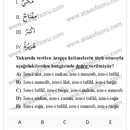
A
B
C
D
E