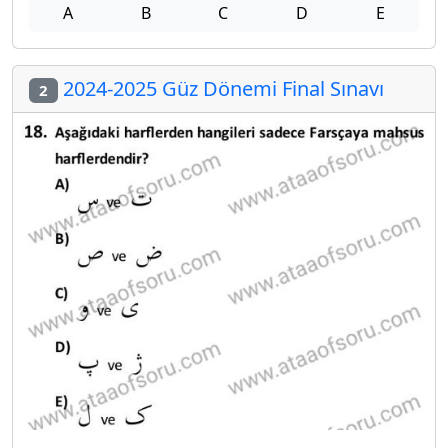
A
B
C
D
E
2024-2025 Güz Dönemi Final Sınavı
2