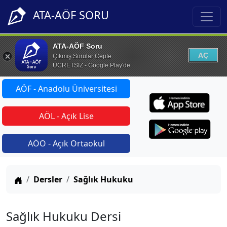
ATA-AÖF SORU
ATA-AÖF Soru
AÇ
Çıkmış Sorular Cepte
ÜCRETSİZ - Google Play'de
AÖF - Anadolu Üniversitesi
AÖL - Açık Lise
AÖO - Açık Ortaokul
Anasayfa
Dersler
Sağlık Hukuku
Sağlık Hukuku Dersi