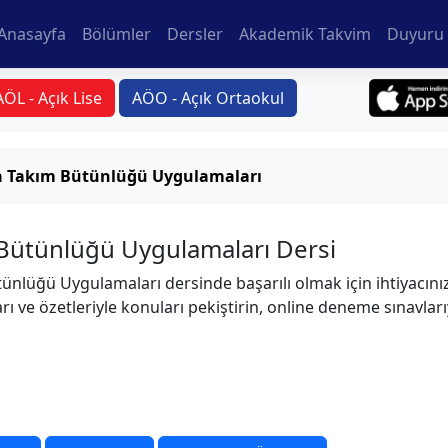
Anasayfa
Bölümler
Dersler
Akademik Takvim
Duyuru 
AÖL - Açık Lise
AÖO - Açık Ortaokul
 Takım Bütünlüğü Uygulamaları
Bütünlüğü Uygulamaları Dersi
nlüğü Uygulamaları dersinde başarılı olmak için ihtiyacını
rı ve özetleriyle konuları pekiştirin, online deneme sınavları