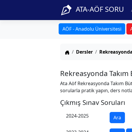
ATA-AÖF SORU
AÖF - Anadolu Üniversitesi
Anasayfa
Dersler
Rekreasyonda
Rekreasyonda Takım 
Ata Aöf Rekreasyonda Takım Bütü
sorularla pratik yapın, ders notla
Çıkmış Sınav Soruları
2024-2025
Ara