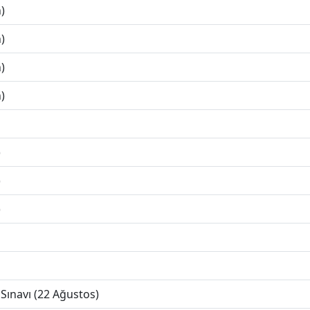
)
)
)
)
)
)
)
Sınavı (22 Ağustos)