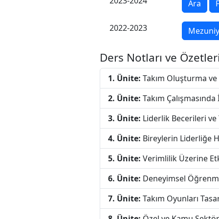
2023-2024
Ara
F
2022-2023
Mezuniy
Ders Notları ve Özetler
1. Ünite:
Takım Oluşturma ve 
2. Ünite:
Takım Çalışmasında İ
3. Ünite:
Liderlik Becerileri ve
4. Ünite:
Bireylerin Liderliğe H
5. Ünite:
Verimlilik Üzerine Etk
6. Ünite:
Deneyimsel Öğrenm
7. Ünite:
Takım Oyunları Tasa
8. Ünite:
Özel ve Kamu Sektörü