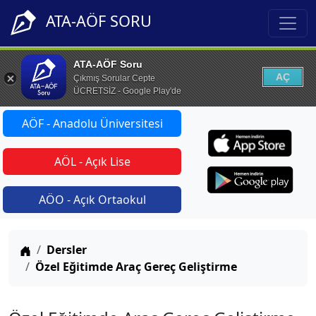
ATA-AÖF SORU
ATA-AÖF Soru
AÇ
Çıkmış Sorular Cepte
ÜCRETSİZ - Google Play'de
AÖF - Anadolu Üniversitesi
AÖL - Açık Lise
AÖO - Açık Ortaokul
Anasayfa
Dersler
Özel Eğitimde Araç Gereç Geliştirme