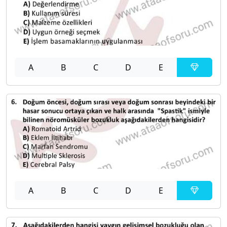
A
B
C
D
E
A
B
C
D
E