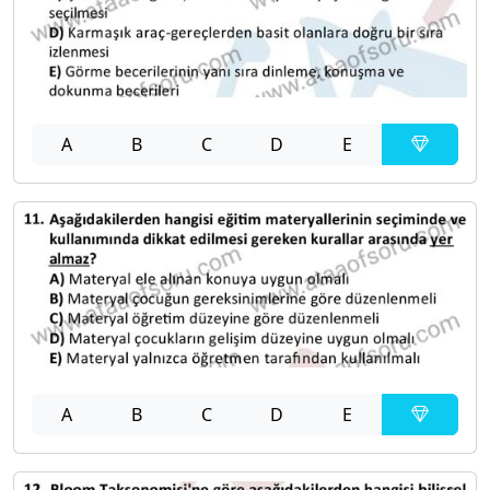
A
B
C
D
E
A
B
C
D
E