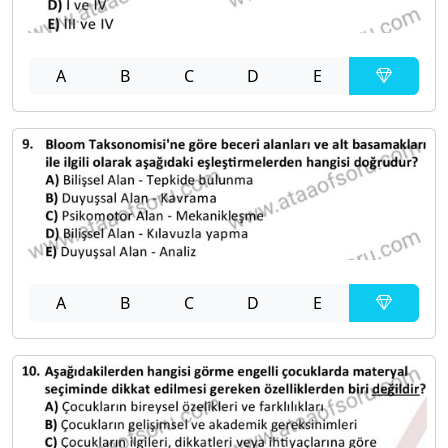
A
B
C
D
E
A
B
C
D
E