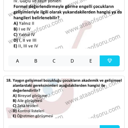
A
B
C
D
E