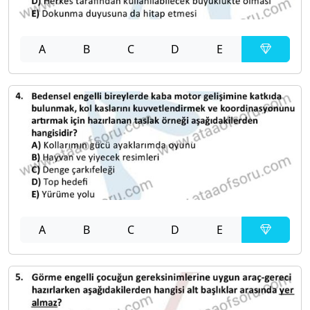
A
B
C
D
E
A
B
C
D
E