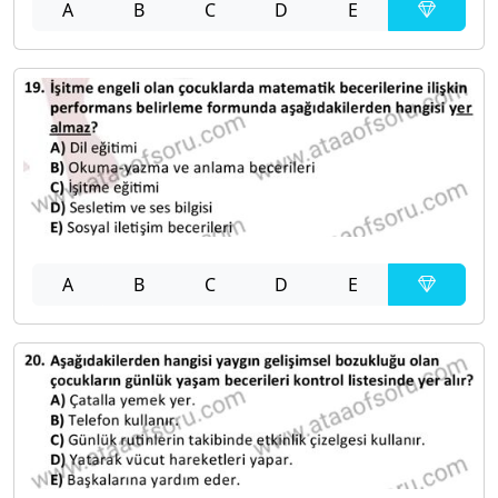
A
B
C
D
E
A
B
C
D
E