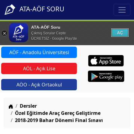
ATA-AÖF SORU
ATA-AÖF Soru
AÇ
Çıkmış Sorular Cepte
ÜCRETSİZ - Google Play'de
AÖF - Anadolu Üniversitesi
AÖL - Açık Lise
AÖO - Açık Ortaokul
Anasayfa
Dersler
Özel Eğitimde Araç Gereç Geliştirme
2018-2019 Bahar Dönemi Final Sınavı