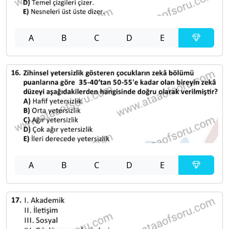
A
B
C
D
E
A
B
C
D
E