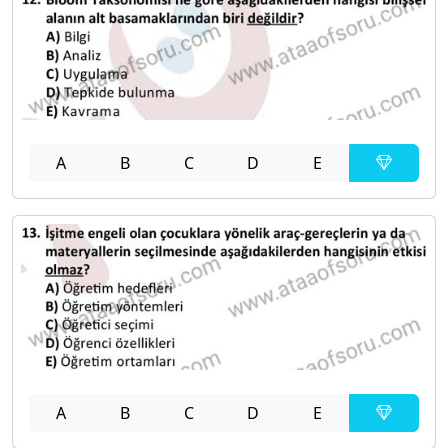
A
B
C
D
E
A
B
C
D
E