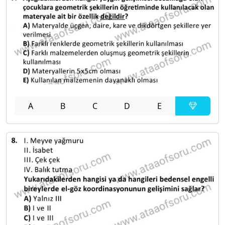
A
B
C
D
E