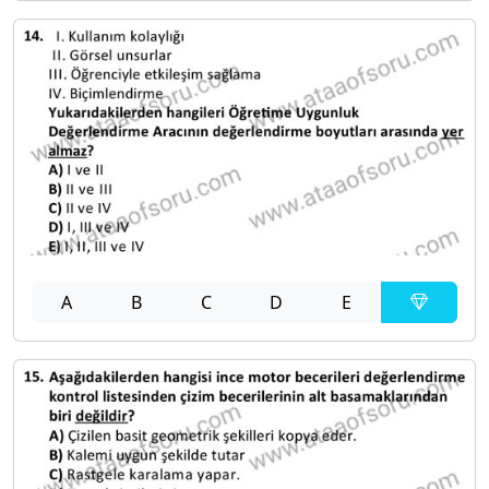
A
B
C
D
E