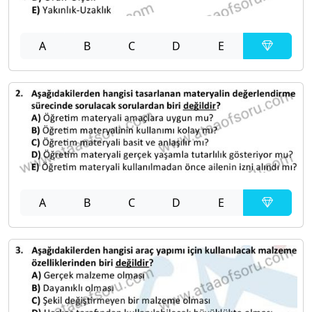
A
B
C
D
E
A
B
C
D
E