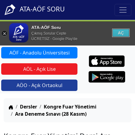
ATA-AÖF SORU
ATA-AÖF Soru
AÇ
Çıkmış Sorular Cepte
ÜCRETSİZ - Google Play'de
AÖF - Anadolu Üniversitesi
AÖL - Açık Lise
AÖO - Açık Ortaokul
Anasayfa
Dersler
Kongre Fuar Yönetimi
Ara Deneme Sınavı (28 Kasım)