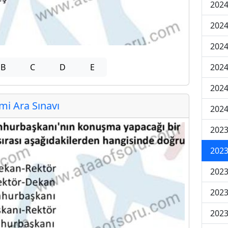
2024
2024
2024
2024
B
C
D
E
2024
i Ara Sınavı
2024
2023
2023
2023
2023
2023