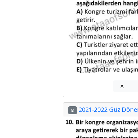
A
2021-2022 Güz Dönem
8