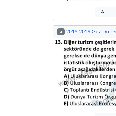
A
2018-2019 Güz Dönem
4