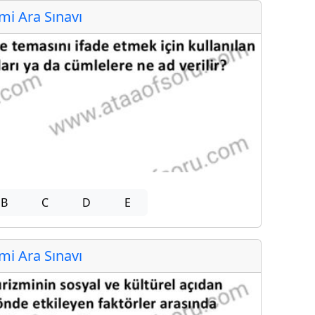
i Ara Sınavı
B
C
D
E
i Ara Sınavı