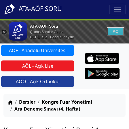
ATA-AÖF SORU
ATA-AÖF Soru
AÇ
Çıkmış Sorular Cepte
ÜCRETSİZ - Google Play'de
AÖF - Anadolu Üniversitesi
AÖL - Açık Lise
AÖO - Açık Ortaokul
Anasayfa
Dersler
Kongre Fuar Yönetimi
Ara Deneme Sınavı (4. Hafta)