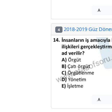
A
2018-2019 Güz Dönem
4
A