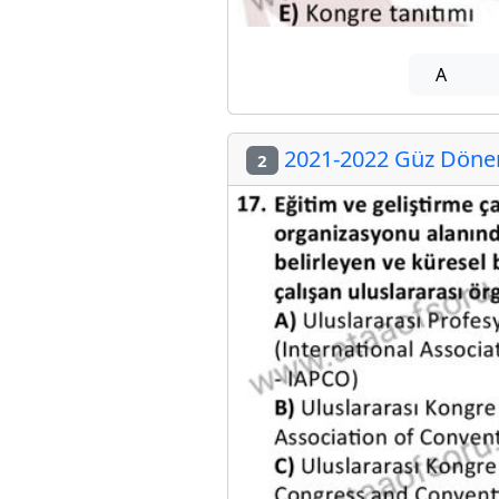
A
2021-2022 Güz Dönem
2