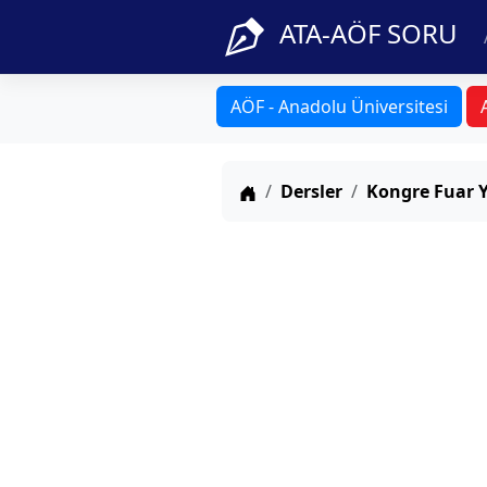
ATA-AÖF SORU
AÖF - Anadolu Üniversitesi
Anasayfa
Dersler
Kongre Fuar 