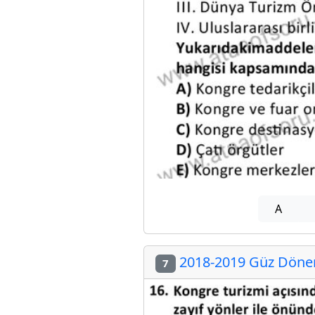
A
2018-2019 Güz Dönem
7