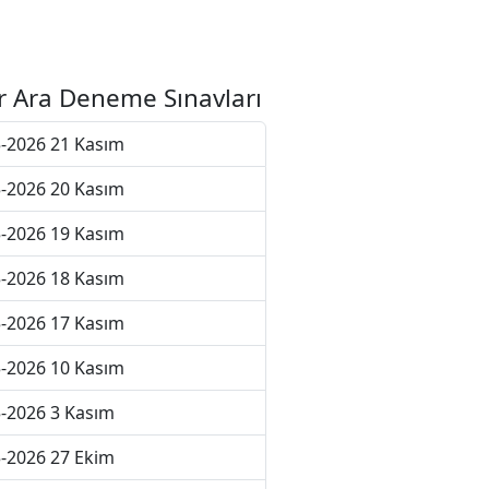
r Ara Deneme Sınavları
-2026 21 Kasım
-2026 20 Kasım
-2026 19 Kasım
-2026 18 Kasım
-2026 17 Kasım
-2026 10 Kasım
-2026 3 Kasım
-2026 27 Ekim