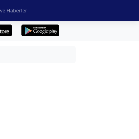
ve Haberler