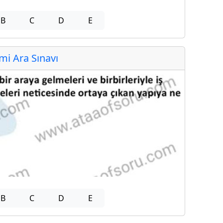
B
C
D
E
i Ara Sınavı
B
C
D
E