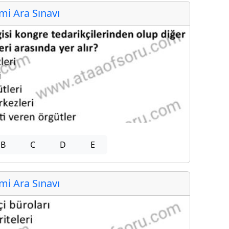
i Ara Sınavı
B
C
D
E
i Ara Sınavı