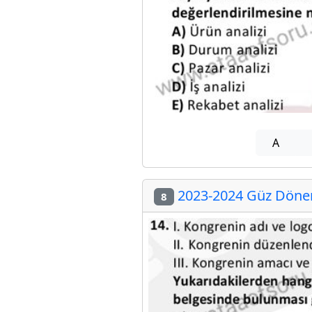
A
2023-2024 Güz Dönem
8