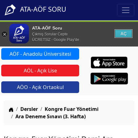
ATA-AÖF SORU
ATA-AÖF Soru
AÇ
Çıkmış Sorular Cepte
ÜCRETSİZ - Google Play'de
AÖF - Anadolu Üniversitesi
AÖL - Açık Lise
AÖO - Açık Ortaokul
Anasayfa
Dersler
Kongre Fuar Yönetimi
Ara Deneme Sınavı (3. Hafta)