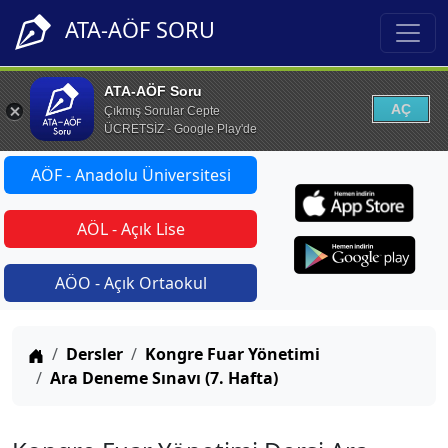
ATA-AÖF SORU
ATA-AÖF Soru
AÇ
Çıkmış Sorular Cepte
ÜCRETSİZ - Google Play'de
AÖF - Anadolu Üniversitesi
AÖL - Açık Lise
AÖO - Açık Ortaokul
Anasayfa
Dersler
Kongre Fuar Yönetimi
Ara Deneme Sınavı (7. Hafta)