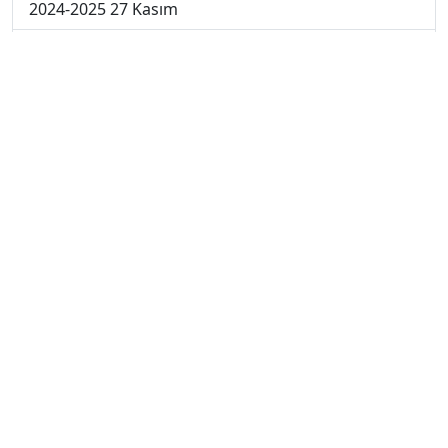
2024-2025 27 Kasım
2024-2025 26 Kasım
2024-2025 25 Kasım
2024-2025 5. Hafta
2024-2025 4. Hafta
2024-2025 3. Hafta
2024-2025 2. Hafta
2024-2025 1. Hafta
2023-2024 7. Hafta
2023-2024 6. Hafta
2023-2024 5. Hafta