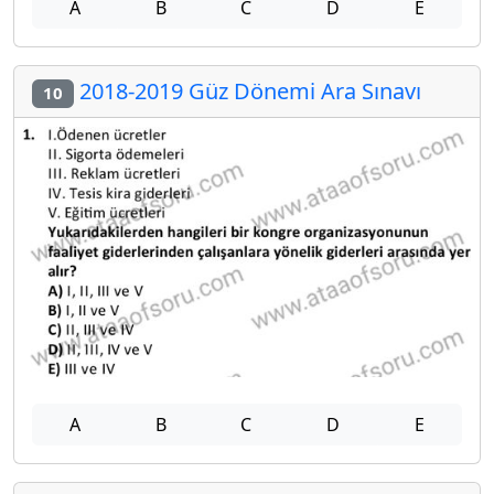
A
B
C
D
E
2018-2019 Güz Dönemi Ara Sınavı
10
A
B
C
D
E