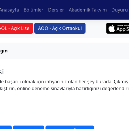
Anasayfa
Bölümler
Dersler
Akademik Takvim
Duyuru 
AÖL - Açık Lise
AÖO - Açık Ortaokul
gın
si
 başarılı olmak için ihtiyacınız olan her şey burada! Çıkmış 
kiştirin, online deneme sınavlarıyla hazırlığınızı değerlendir