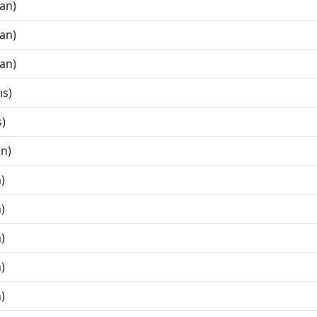
ran)
ran)
ran)
ıs)
s)
an)
)
)
)
)
)