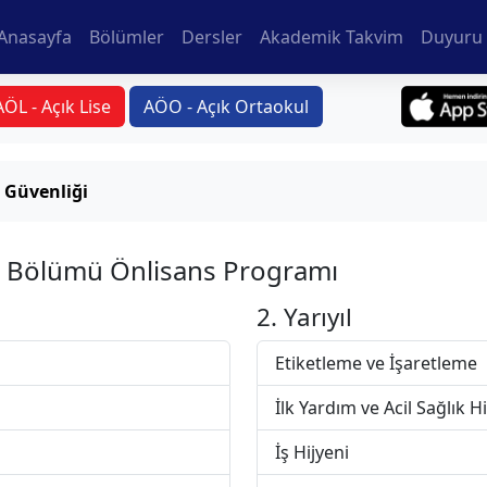
Anasayfa
Bölümler
Dersler
Akademik Takvim
Duyuru 
AÖL - Açık Lise
AÖO - Açık Ortaokul
e Güvenliği
ği Bölümü Önlisans Programı
2. Yarıyıl
Etiketleme ve İşaretleme
İlk Yardım ve Acil Sağlık H
İş Hijyeni