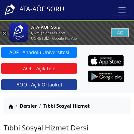
ATA-AÖF SORU
ATA-AÖF Soru
AÇ
Çıkmış Sorular Cepte
ÜCRETSİZ - Google Play'de
AÖF - Anadolu Üniversitesi
AÖL - Açık Lise
AÖO - Açık Ortaokul
Anasayfa
Dersler
Tıbbi Sosyal Hizmet
Tıbbi Sosyal Hizmet Dersi