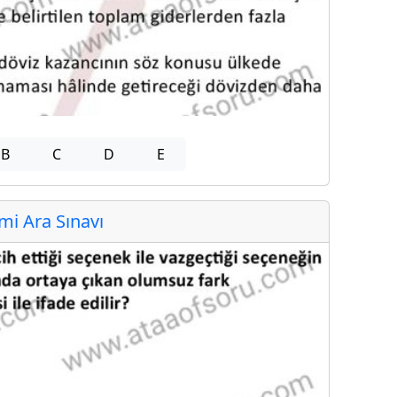
B
C
D
E
i Ara Sınavı