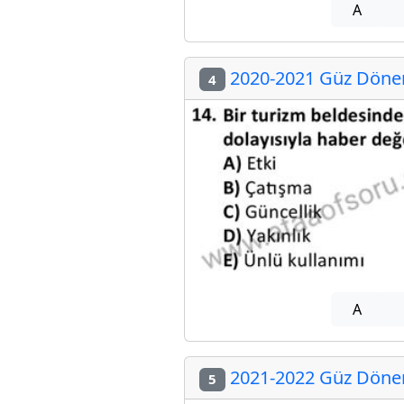
A
2020-2021 Güz Dönem
4
A
2021-2022 Güz Dönem
5