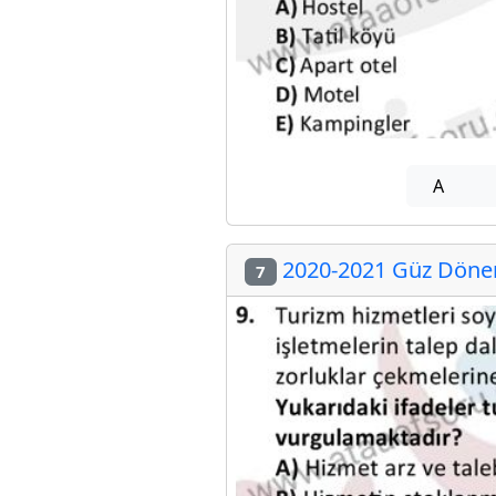
A
2020-2021 Güz Dönem
7