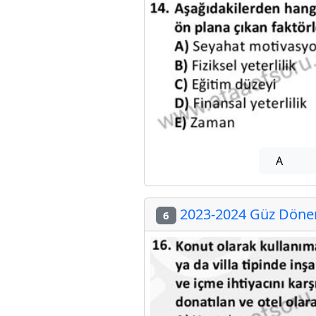
A
2023-2024 Güz Dönem
6