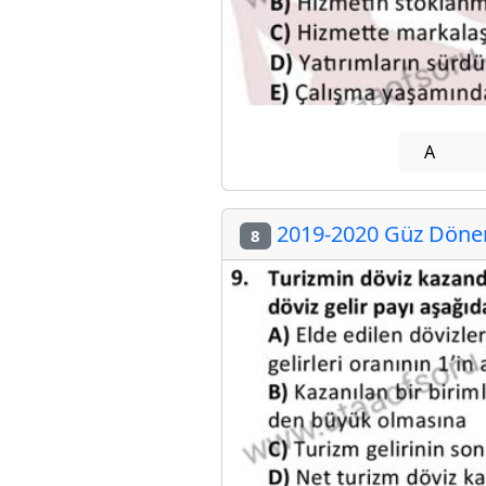
A
2019-2020 Güz Dönem
8