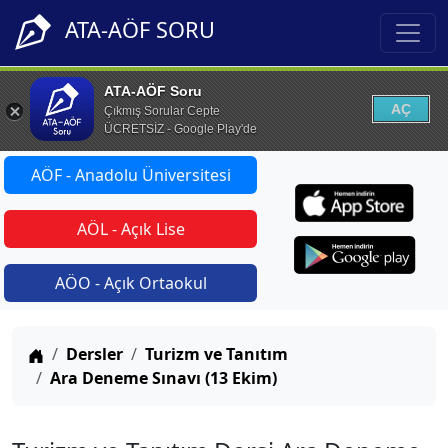
ATA-AÖF SORU
ATA-AÖF Soru
AÇ
Çıkmış Sorular Cepte
ÜCRETSİZ - Google Play'de
AÖF - Anadolu Üniversitesi
AÖL - Açık Lise
AÖO - Açık Ortaokul
Anasayfa
Dersler
Turizm ve Tanıtım
Ara Deneme Sınavı (13 Ekim)