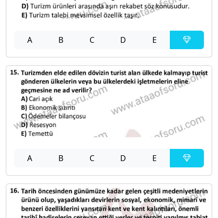
A
B
C
D
E
A
B
C
D
E