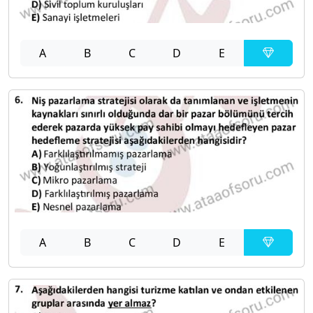
A
B
C
D
E
A
B
C
D
E