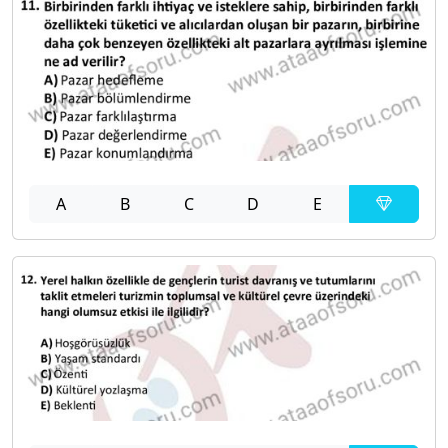
A
B
C
D
E