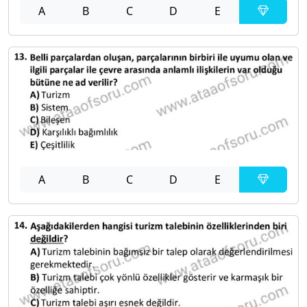
A
B
C
D
E
A
B
C
D
E