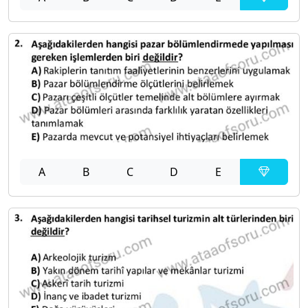
A
B
C
D
E