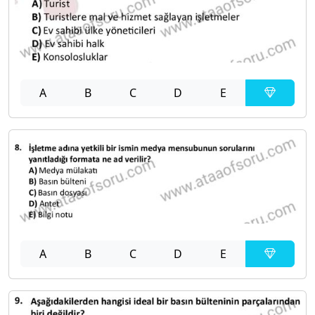
A
B
C
D
E
A
B
C
D
E