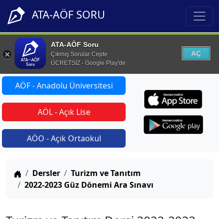
ATA-AÖF SORU
ATA-AÖF Soru
AÇ
Çıkmış Sorular Cepte
ÜCRETSİZ - Google Play'de
AÖF - Anadolu Üniversitesi
AÖL - Açık Lise
AÖO - Açık Ortaokul
Anasayfa
Dersler
Turizm ve Tanıtım
2022-2023 Güz Dönemi Ara Sınavı