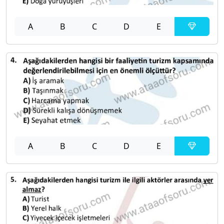
A
B
C
D
E
A
B
C
D
E