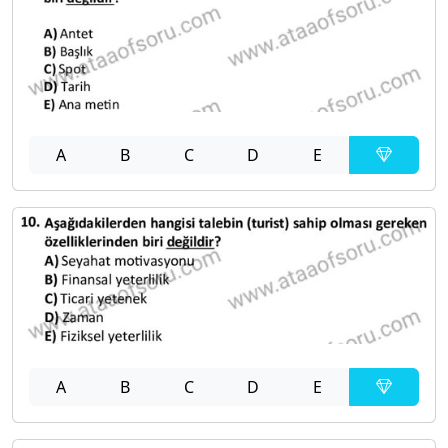
A
B
C
D
E
A
B
C
D
E