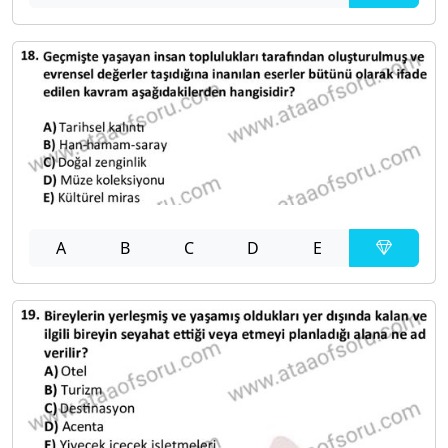
A
B
C
D
E