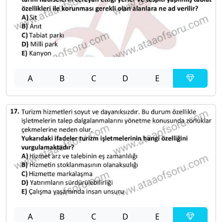
A
B
C
D
E
A
B
C
D
E