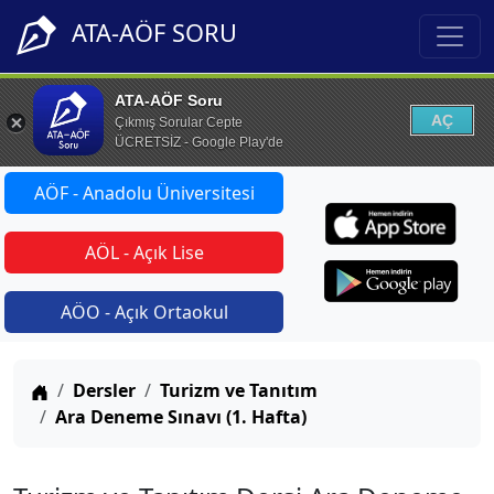
ATA-AÖF SORU
ATA-AÖF Soru
AÇ
Çıkmış Sorular Cepte
ÜCRETSİZ - Google Play'de
AÖF - Anadolu Üniversitesi
AÖL - Açık Lise
AÖO - Açık Ortaokul
Anasayfa
Dersler
Turizm ve Tanıtım
Ara Deneme Sınavı (1. Hafta)