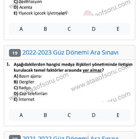
A
B
C
D
E
2022-2023 Güz Dönemi Ara Sınavı
19
A
B
C
D
E
2021-2022 Güz Dönemi Ara Sınavı
20