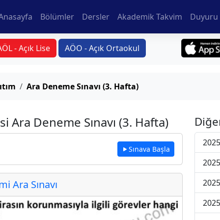
Anasayfa
Bölümler
Dersler
Akademik Takvim
Duyuru 
AÖL - Açık Lise
AÖO - Açık Ortaokul
ıtım
Ara Deneme Sınavı (3. Hafta)
si Ara Deneme Sınavı (3. Hafta)
Diğe
2025
Sınava Başla
2025
2025
i Ara Sınavı
2025