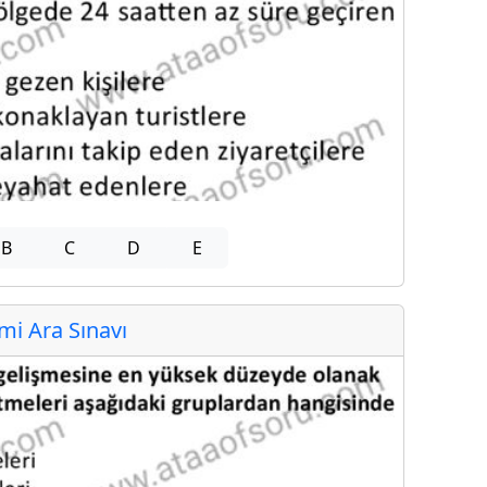
B
C
D
E
i Ara Sınavı