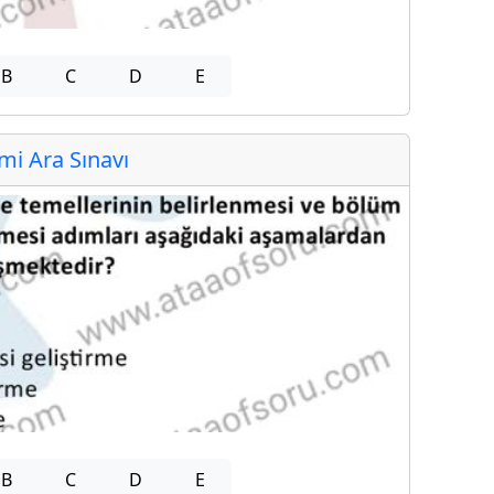
B
C
D
E
i Ara Sınavı
B
C
D
E