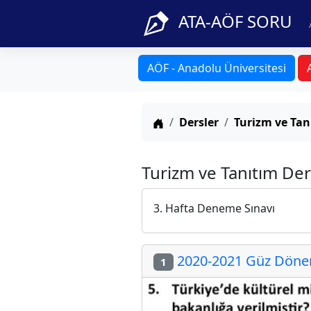
ATA-AÖF SORU
AÖF - Anadolu Üniversitesi
Anasayfa
Dersler
Turizm ve Tan
Turizm ve Tanıtım Der
3. Hafta Deneme Sınavı
2020-2021 Güz Dönem
1