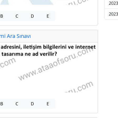
2023
2023
B
C
D
E
i Ara Sınavı
B
C
D
E