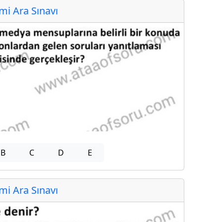
i Ara Sınavı
B
C
D
E
i Ara Sınavı