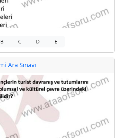
B
C
D
E
i Ara Sınavı