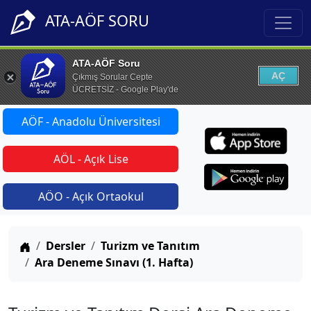
ATA-AÖF SORU
ATA-AÖF Soru
AÇ
Çıkmış Sorular Cepte
ÜCRETSİZ - Google Play'de
AÖF - Anadolu Üniversitesi
AÖL - Açık Lise
AÖO - Açık Ortaokul
Anasayfa
Dersler
Turizm ve Tanıtım
Ara Deneme Sınavı (1. Hafta)