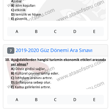
A
B
C
D
E
2019-2020 Güz Dönemi Ara Sınavı
7
A
B
C
D
E