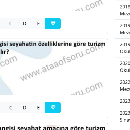
2018
Mezu
C
D
E
2019
Mezu
2019
Okul
2020
Okul
2022
Mezu
2023
C
D
E
2023
Sına