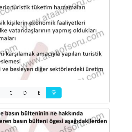
C
D
E