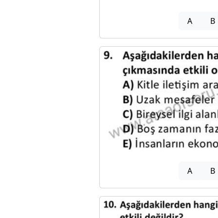
A
B
A
B