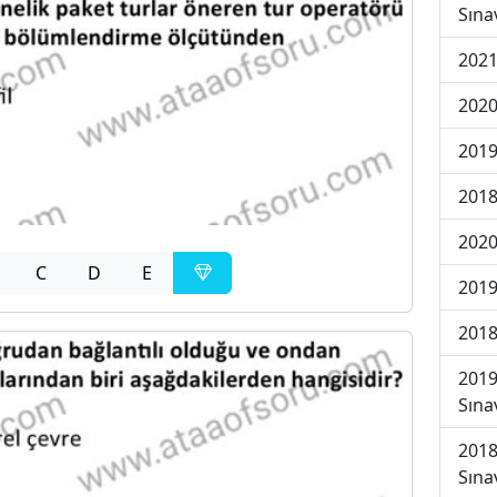
Sına
2021
2020
2019
2018
2020
C
D
E
2019
2018
2019
Sına
2018
Sına