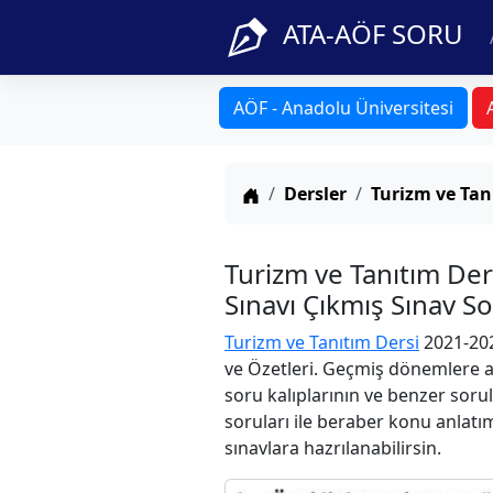
ATA-AÖF SORU
AÖF - Anadolu Üniversitesi
Anasayfa
Dersler
Turizm ve Tan
Turizm ve Tanıtım De
Sınavı Çıkmış Sınav S
Turizm ve Tanıtım Dersi
2021-202
ve Özetleri. Geçmiş dönemlere ai
soru kalıplarının ve benzer soru
soruları ile beraber konu anlatım
sınavlara hazrılanabilirsin.