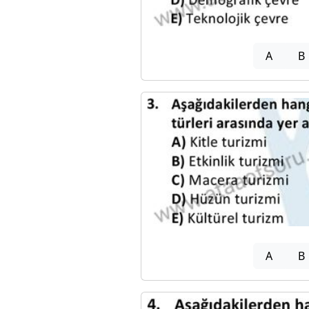
A
B
A
B