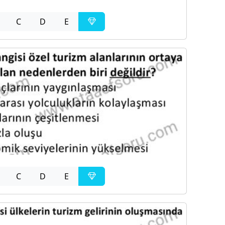
C
D
E
C
D
E