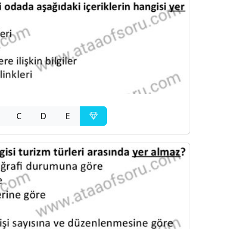
C
D
E