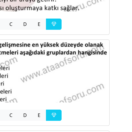
C
D
E
C
D
E