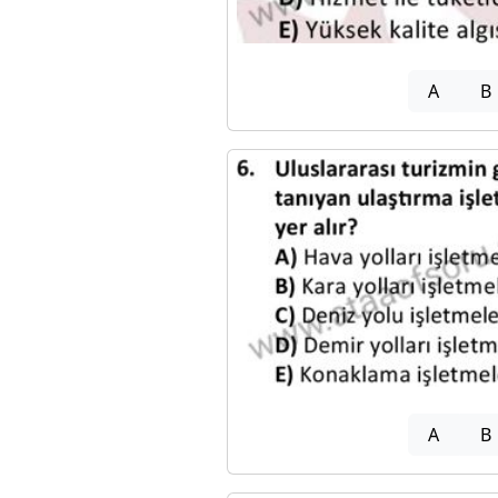
A
B
A
B