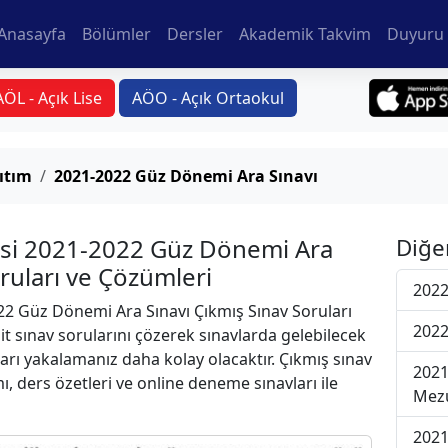
Anasayfa
Bölümler
Dersler
Akademik Takvim
Duyuru 
AÖL - Açık Lise
AÖO - Açık Ortaokul
ıtım
2021-2022 Güz Dönemi Ara Sınavı
rsi 2021-2022 Güz Dönemi Ara
Diğe
oruları ve Çözümleri
2022
2 Güz Dönemi Ara Sınavı Çıkmış Sınav Soruları
2022
t sınav sorularını çözerek sınavlarda gelebilecek
ları yakalamanız daha kolay olacaktır. Çıkmış sınav
2021
ı, ders özetleri ve online deneme sınavları ile
Mezu
2021