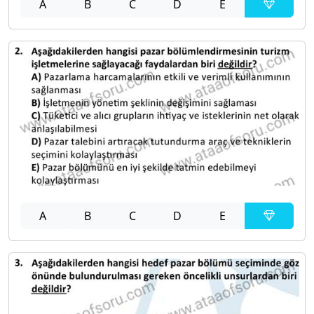
A
B
C
D
E
A
B
C
D
E