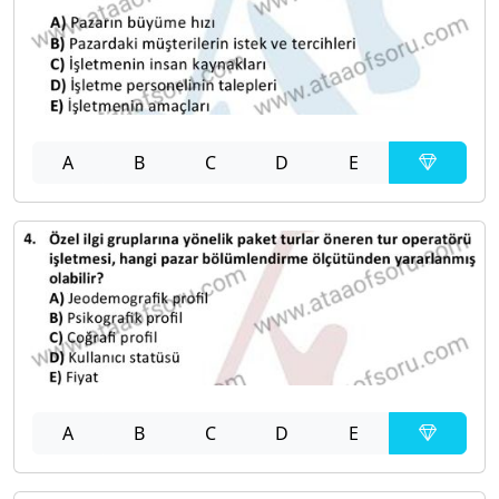
A
B
C
D
E
A
B
C
D
E