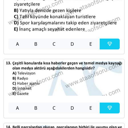
A
B
C
D
E
A
B
C
D
E