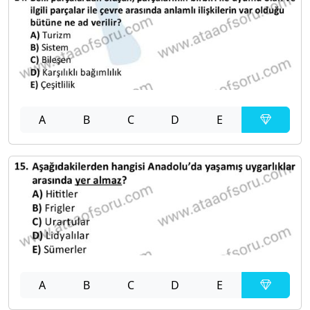
A
B
C
D
E
A
B
C
D
E