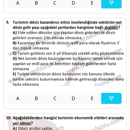
A
B
C
D
E
A
B
C
D
E