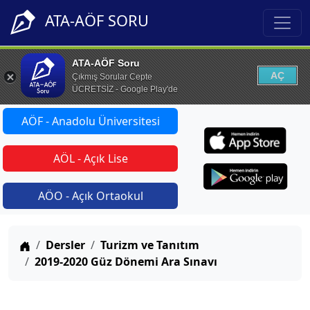
ATA-AÖF SORU
ATA-AÖF Soru
AÇ
Çıkmış Sorular Cepte
ÜCRETSİZ - Google Play'de
AÖF - Anadolu Üniversitesi
AÖL - Açık Lise
AÖO - Açık Ortaokul
Anasayfa
Dersler
Turizm ve Tanıtım
2019-2020 Güz Dönemi Ara Sınavı