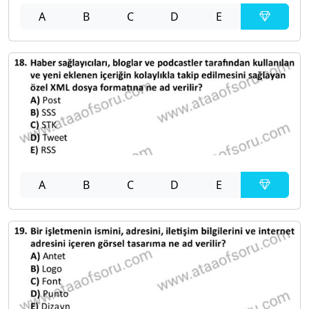
A
B
C
D
E
A
B
C
D
E