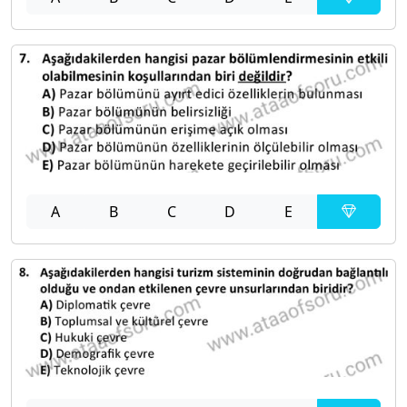
A
B
C
D
E