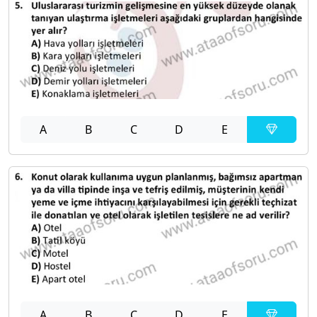
A
B
C
D
E
A
B
C
D
E