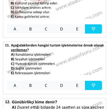
A
B
C
D
E
A
B
C
D
E