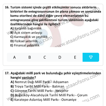
A
B
C
D
E