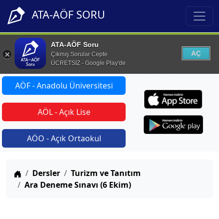
ATA-AÖF SORU
ATA-AÖF Soru
AÇ
Çıkmış Sorular Cepte
ÜCRETSİZ - Google Play'de
AÖF - Anadolu Üniversitesi
AÖL - Açık Lise
AÖO - Açık Ortaokul
Anasayfa
Dersler
Turizm ve Tanıtım
Ara Deneme Sınavı (6 Ekim)