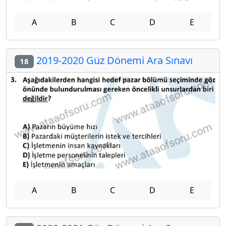
A
B
C
D
E
2019-2020 Güz Dönemi Ara Sınavı
18
A
B
C
D
E