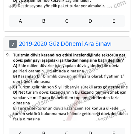
A
B
C
D
E
2019-2020 Güz Dönemi Ara Sınavı
7
A
B
C
D
E