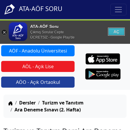
ATA-AÖF SORU
ATA-AÖF Soru
AÇ
Çıkmış Sorular Cepte
ÜCRETSİZ - Google Play'de
AÖF - Anadolu Üniversitesi
AÖL - Açık Lise
AÖO - Açık Ortaokul
Anasayfa
Dersler
Turizm ve Tanıtım
Ara Deneme Sınavı (2. Hafta)