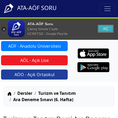
ATA-AÖF SORU
ATA-AÖF Soru
AÇ
Çıkmış Sorular Cepte
ÜCRETSİZ - Google Play'de
AÖF - Anadolu Üniversitesi
AÖL - Açık Lise
AÖO - Açık Ortaokul
Anasayfa
Dersler
Turizm ve Tanıtım
Ara Deneme Sınavı (6. Hafta)