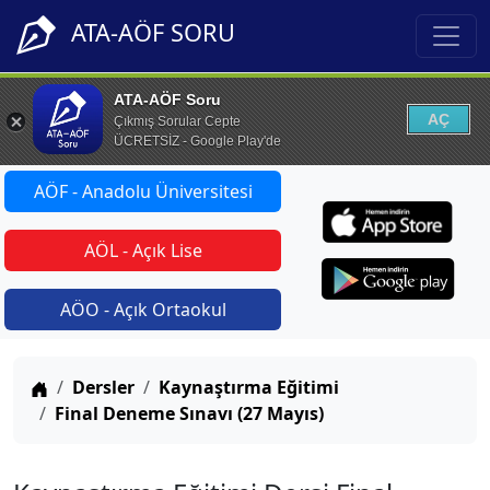
ATA-AÖF SORU
ATA-AÖF Soru
AÇ
Çıkmış Sorular Cepte
ÜCRETSİZ - Google Play'de
AÖF - Anadolu Üniversitesi
AÖL - Açık Lise
AÖO - Açık Ortaokul
Anasayfa
Dersler
Kaynaştırma Eğitimi
Final Deneme Sınavı (27 Mayıs)