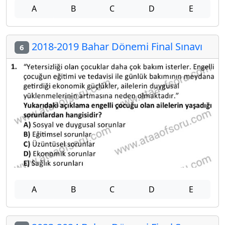
A
B
C
D
E
2018-2019 Bahar Dönemi Final Sınavı
6
A
B
C
D
E