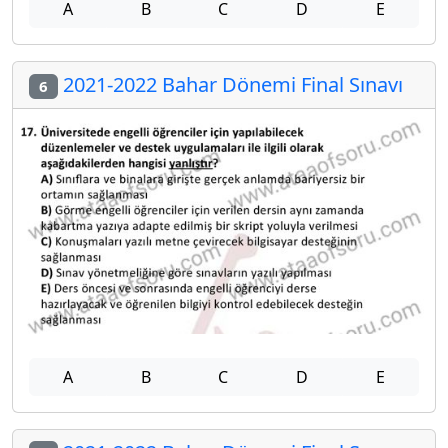
A
B
C
D
E
2021-2022 Bahar Dönemi Final Sınavı
6
A
B
C
D
E