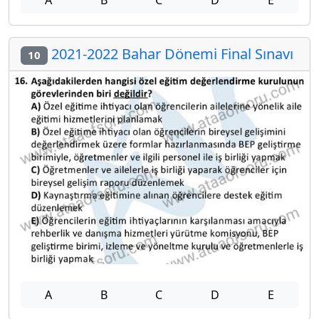
A
B
C
D
E
2021-2022 Bahar Dönemi Final Sınavı
10
A
B
C
D
E