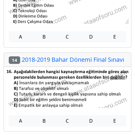
A
B
C
D
E
2018-2019 Bahar Dönemi Final Sınavı
14
A
B
C
D
E