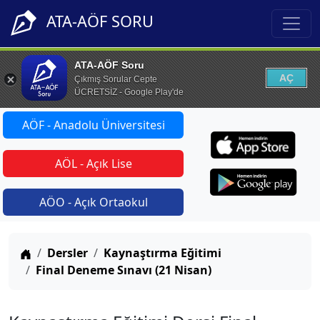
ATA-AÖF SORU
ATA-AÖF Soru
AÇ
Çıkmış Sorular Cepte
ÜCRETSİZ - Google Play'de
AÖF - Anadolu Üniversitesi
AÖL - Açık Lise
AÖO - Açık Ortaokul
Anasayfa
Dersler
Kaynaştırma Eğitimi
Final Deneme Sınavı (21 Nisan)