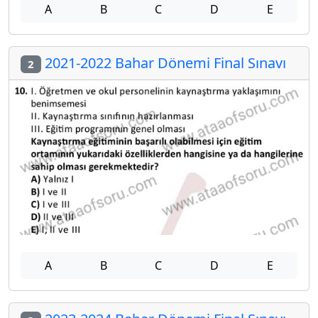
A
B
C
D
E
2021-2022 Bahar Dönemi Final Sınavı
2
A
B
C
D
E