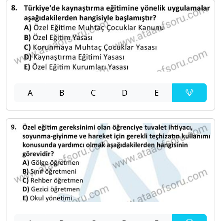
A
B
C
D
E