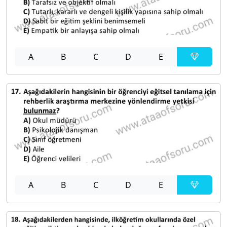
A
B
C
D
E
A
B
C
D
E