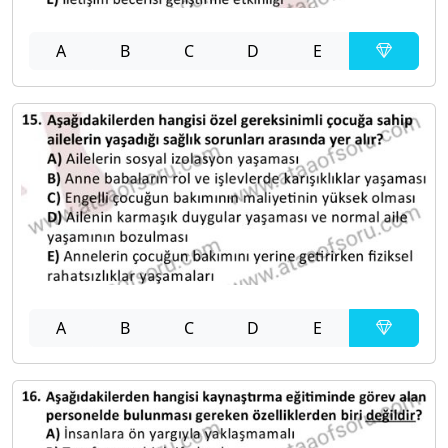
A
B
C
D
E
A
B
C
D
E