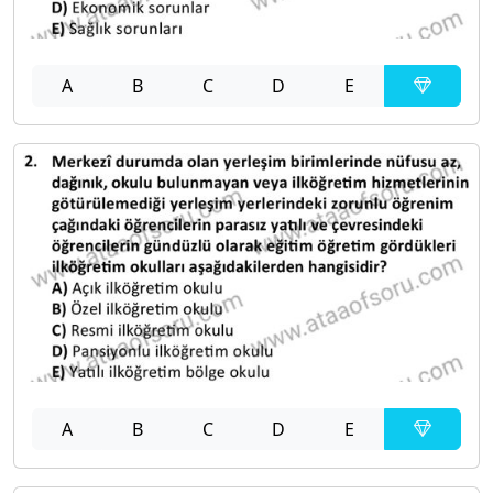
A
B
C
D
E
A
B
C
D
E