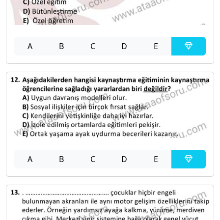
A
B
C
D
E
A
B
C
D
E