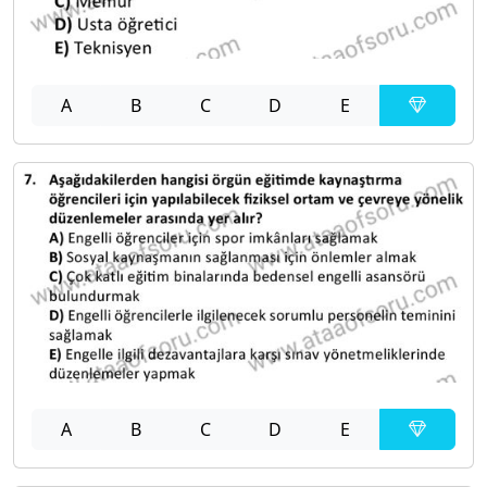
A
B
C
D
E
A
B
C
D
E