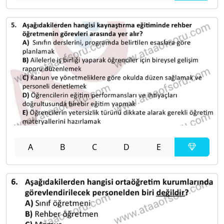
A
B
C
D
E