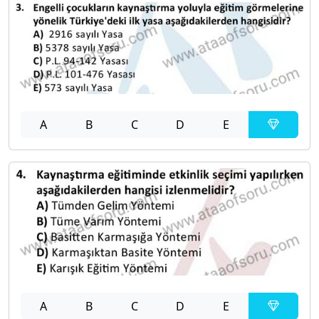
A
B
C
D
E
A
B
C
D
E