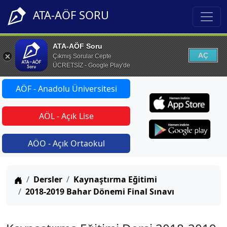
ATA-AÖF SORU
ATA-AÖF Soru
AÇ
Çıkmış Sorular Cepte
ÜCRETSİZ - Google Play'de
AÖF - Anadolu Üniversitesi
AÖL - Açık Lise
AÖO - Açık Ortaokul
Anasayfa
Dersler
Kaynaştırma Eğitimi
2018-2019 Bahar Dönemi Final Sınavı