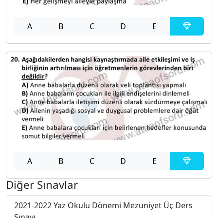
A
B
C
D
E
A
B
C
D
E
Diğer Sınavlar
2021-2022 Yaz Okulu Dönemi Mezuniyet Üç Ders
Sınavı