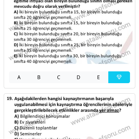
A
B
C
D
E