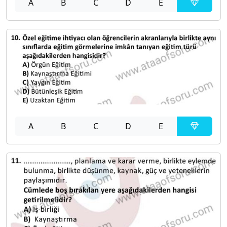
A
B
C
D
E
A
B
C
D
E