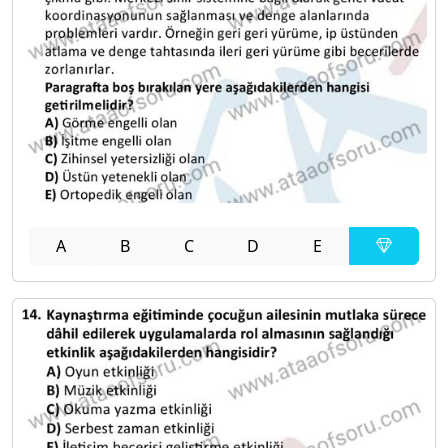
A
B
C
D
E