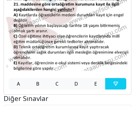
A
B
C
D
E
Diğer Sınavlar
2021-2022 Yaz Okulu Dönemi Mezuniyet Üç Ders
Sınavı
2021-2022 Bahar Dönemi Bütünleme Sınavı