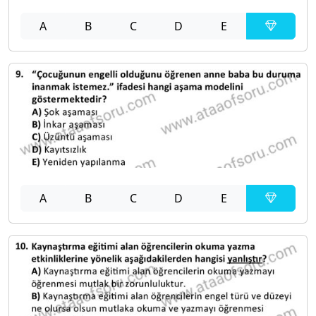
A
B
C
D
E
A
B
C
D
E