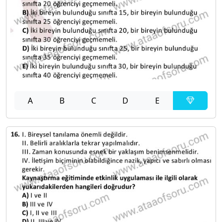
A
B
C
D
E