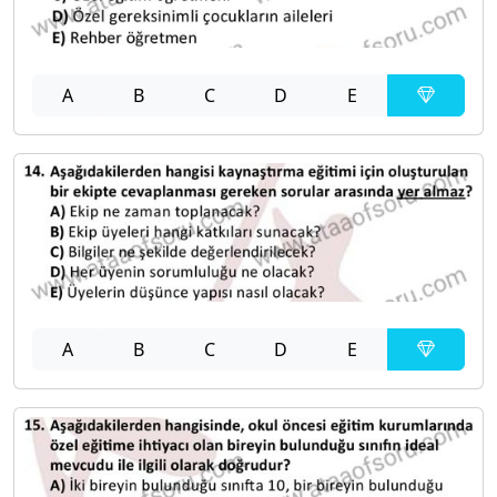
A
B
C
D
E
A
B
C
D
E