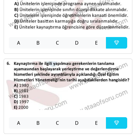
A
B
C
D
E
A
B
C
D
E