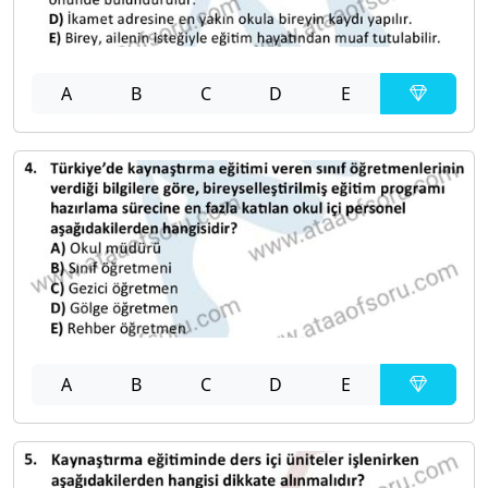
A
B
C
D
E
A
B
C
D
E