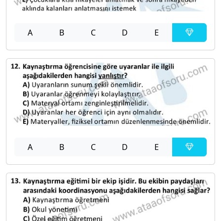
A
B
C
D
E
A
B
C
D
E