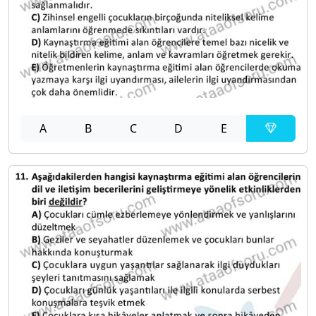
A
B
C
D
E