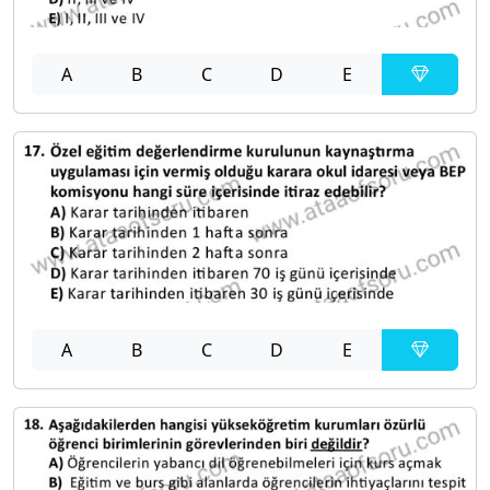
A
B
C
D
E
A
B
C
D
E