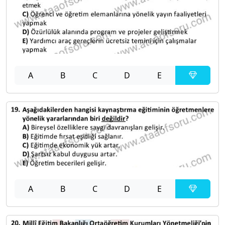
A
B
C
D
E
A
B
C
D
E