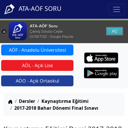
ATA-AÖF SORU
ATA-AÖF Soru
AÇ
Çıkmış Sorular Cepte
ÜCRETSİZ - Google Play'de
AÖF - Anadolu Üniversitesi
AÖL - Açık Lise
AÖO - Açık Ortaokul
Anasayfa
Dersler
Kaynaştırma Eğitimi
2017-2018 Bahar Dönemi Final Sınavı