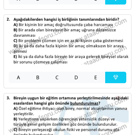
A
B
C
D
E