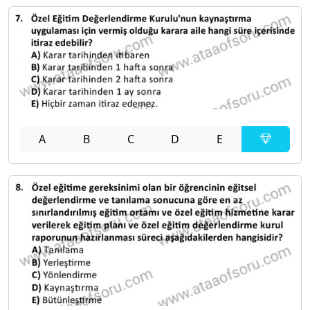
A
B
C
D
E