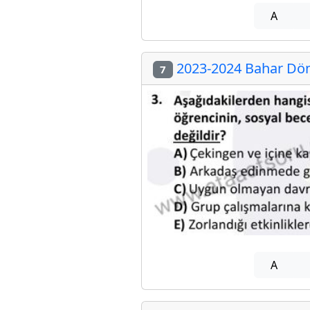
A
2023-2024 Bahar Döne
7
A