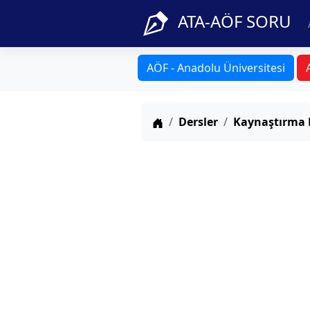
ATA-AÖF SORU
AÖF - Anadolu Üniversitesi
Anasayfa
Dersler
Kaynaştırma 