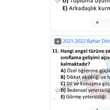
A
2021-2022 Bahar Döne
4
A