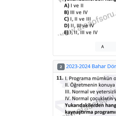
A
2023-2024 Bahar Döne
2