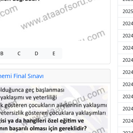
2025
2024
2024
2024
B
C
D
E
2024
2024
mi Final Sınavı
2024
2024
2024
2024