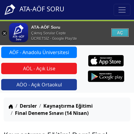
ATA-AÖF SORU
ATA-AÖF Soru
AÇ
Çıkmış Sorular Cepte
ÜCRETSİZ - Google Play'de
AÖF - Anadolu Üniversitesi
AÖL - Açık Lise
AÖO - Açık Ortaokul
Anasayfa
Dersler
Kaynaştırma Eğitimi
Final Deneme Sınavı (14 Nisan)