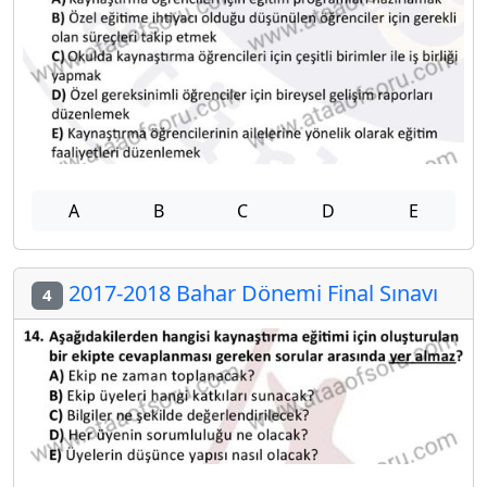
A
B
C
D
E
2017-2018 Bahar Dönemi Final Sınavı
4