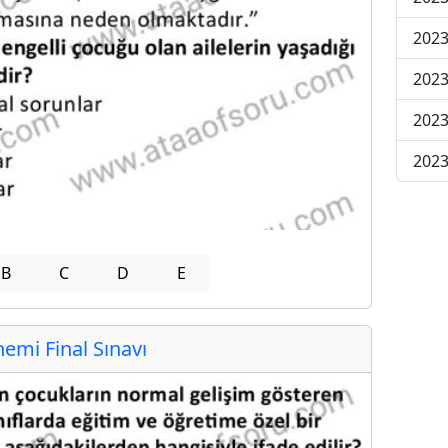
2023
2023
2023
2023
B
C
D
E
mi Final Sınavı