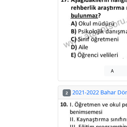
A
2021-2022 Bahar Döne
2