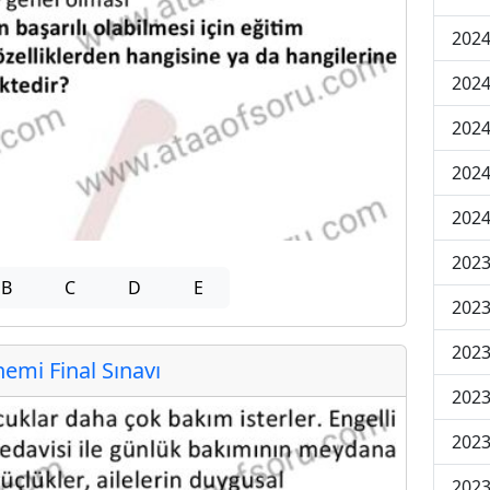
2024
2024
2024
2024
2024
202
B
C
D
E
202
202
mi Final Sınavı
2023
2023
2023