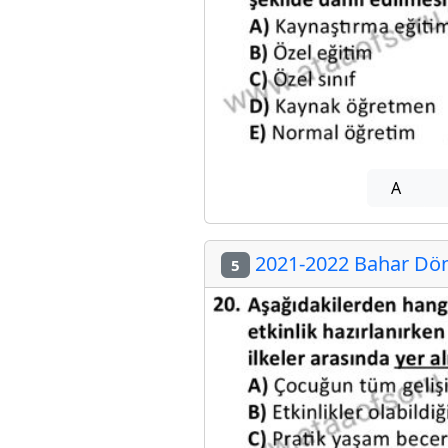
A
2021-2022 Bahar Döne
5