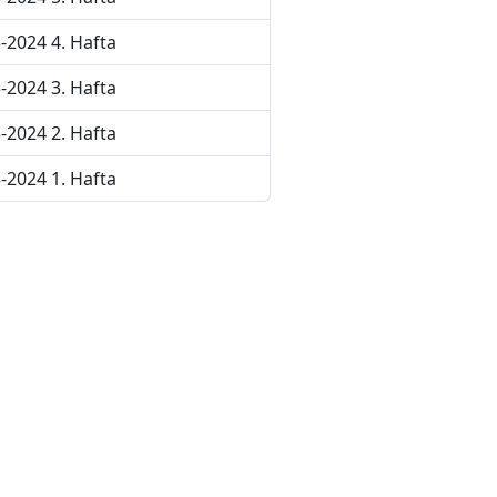
-2024 4. Hafta
-2024 3. Hafta
-2024 2. Hafta
-2024 1. Hafta