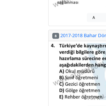
A
2017-2018 Bahar Döne
8