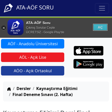
ATA-AÖF SORU
ATA-AÖF Soru
AÇ
Çıkmış Sorular Cepte
ÜCRETSİZ - Google Play'de
AÖF - Anadolu Üniversitesi
AÖL - Açık Lise
AÖO - Açık Ortaokul
Anasayfa
Dersler
Kaynaştırma Eğitimi
Final Deneme Sınavı (2. Hafta)