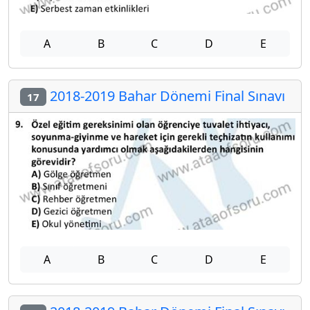
A
B
C
D
E
2018-2019 Bahar Dönemi Final Sınavı
17
A
B
C
D
E