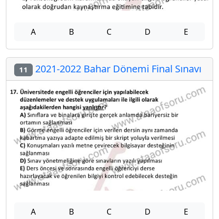
A
B
C
D
E
2021-2022 Bahar Dönemi Final Sınavı
11
A
B
C
D
E