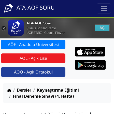
ATA-AÖF SORU
ATA-AÖF Soru
AÇ
Çıkmış Sorular Cepte
ÜCRETSİZ - Google Play'de
AÖF - Anadolu Üniversitesi
AÖL - Açık Lise
AÖO - Açık Ortaokul
Anasayfa
Dersler
Kaynaştırma Eğitimi
Final Deneme Sınavı (4. Hafta)