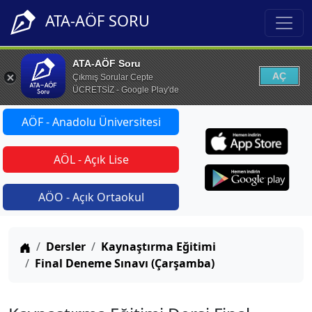
ATA-AÖF SORU
ATA-AÖF Soru
AÇ
Çıkmış Sorular Cepte
ÜCRETSİZ - Google Play'de
AÖF - Anadolu Üniversitesi
AÖL - Açık Lise
AÖO - Açık Ortaokul
Anasayfa
Dersler
Kaynaştırma Eğitimi
Final Deneme Sınavı (Çarşamba)