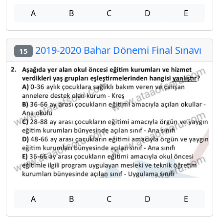
A
B
C
D
E
2019-2020 Bahar Dönemi Final Sınavı
15
A
B
C
D
E