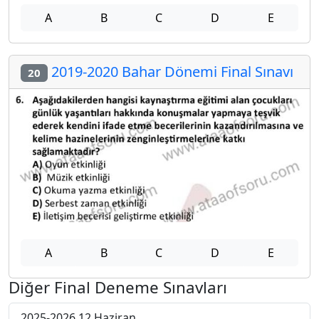
A
B
C
D
E
2019-2020 Bahar Dönemi Final Sınavı
20
A
B
C
D
E
Diğer Final Deneme Sınavları
2025-2026 12 Haziran